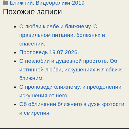
Рубрики
Ближний
,
Видеоролики-2019
p
l
c
п
Похожие записи
y
e
e
р
L
g
b
а
i
r
o
в
О любви к себе и ближнему. О
n
a
o
и
правильном питании, болезнях и
k
m
k
т
спасении.
ь
Проповедь 19.07.2026.
О незлобии и душевной простоте. Об
истинной любви, искушениях и любви к
ближним.
О проповеди ближнему, и преодолении
искушения от него.
Об обличении ближнего в духе кротости
и смирения.