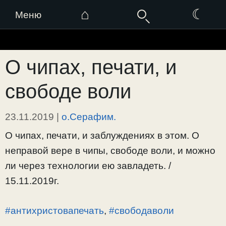
⌂
☾
Меню
Перейти
к
О чипах, печати, и
содержимому
свободе воли
23.11.2019
|
о.Серафим.
О чипах, печати, и заблуждениях в этом. О
неправой вере в чипы, свободе воли, и можно
ли через технологии ею завладеть. /
15.11.2019г.
#антихристовапечать
,
#свободаволи