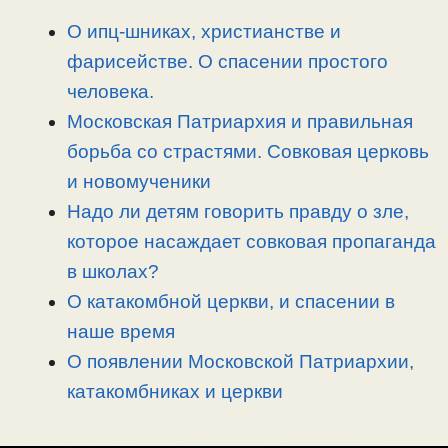
L
g
b
а
i
r
o
в
О ипц-шниках, христианстве и
n
a
o
и
фарисействе. О спасении простого
k
m
k
т
человека.
ь
Московская Патриархия и правильная
борьба со страстями. Совковая церковь
и новомученики
Надо ли детям говорить правду о зле,
которое насаждает совковая пропаганда
в школах?
О катакомбной церкви, и спасении в
наше время
О появлении Московской Патриархии,
катакомбниках и церкви