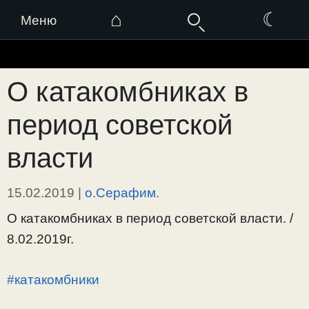
⌂
☾
Меню
Перейти
к
О катакомбниках в
содержимому
период советской
власти
15.02.2019
|
о.Серафим.
О катакомбниках в период советской власти. /
8.02.2019г.
#катакомбники