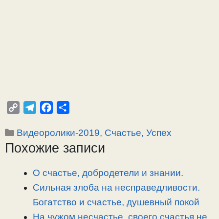
C
T
F
О
o
e
a
т
Рубрики
Видеоролики-2019
,
Счастье, Успех
p
l
c
п
Похожие записи
y
e
e
р
L
g
b
а
i
r
o
в
О счастье, добродетели и знании.
n
a
o
и
Сильная злоба на несправедливости.
k
m
k
т
Богатство и счастье, душевный покой
ь
На чужом несчастье, своего счастья не