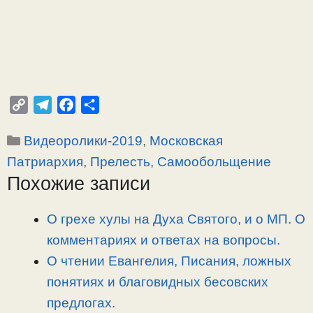
C
T
F
О
o
e
a
т
Рубрики
Видеоролики-2019
,
Московская
p
l
c
п
y
e
e
р
Патриархия
,
Прелесть, Самообольщение
L
g
b
а
Похожие записи
i
r
o
в
n
a
o
и
О грехе хулы на Духа Святого, и о МП. О
k
m
k
т
комментариях и ответах на вопросы.
ь
О чтении Евангелия, Писания, ложных
понятиях и благовидных бесовских
предлогах.