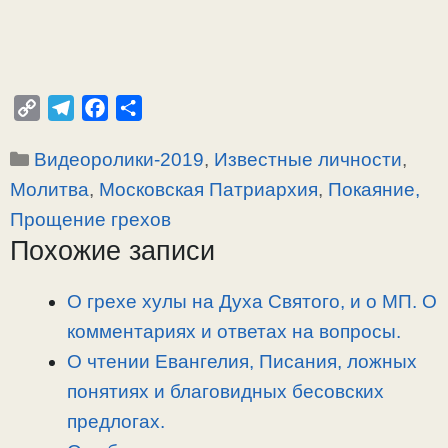
C
T
F
О
o
e
a
т
Рубрики
Видеоролики-2019
,
Известные личности
,
p
l
c
п
y
e
e
р
Молитва
,
Московская Патриархия
,
Покаяние,
L
g
b
а
Прощение грехов
i
r
o
в
Похожие записи
n
a
o
и
k
m
k
т
О грехе хулы на Духа Святого, и о МП. О
ь
комментариях и ответах на вопросы.
О чтении Евангелия, Писания, ложных
понятиях и благовидных бесовских
предлогах.