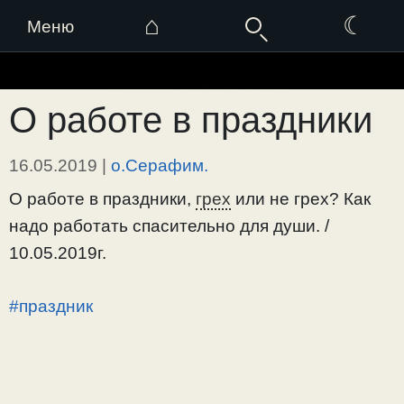
⌂
☾
Меню
Перейти
к
О работе в праздники
содержимому
16.05.2019
|
о.Серафим.
О работе в праздники,
грех
или не грех? Как
надо работать спасительно для души. /
10.05.2019г.
#праздник