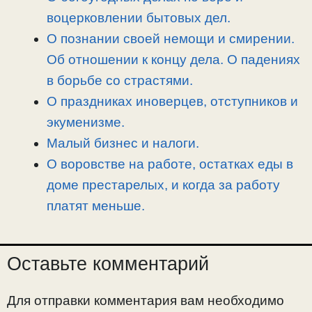
k
m
k
т
воцерковлении бытовых дел.
ь
О познании своей немощи и смирении.
Об отношении к концу дела. О падениях
в борьбе со страстями.
О праздниках иноверцев, отступников и
экуменизме.
Малый бизнес и налоги.
О воровстве на работе, остатках еды в
доме престарелых, и когда за работу
платят меньше.
Оставьте комментарий
Для отправки комментария вам необходимо