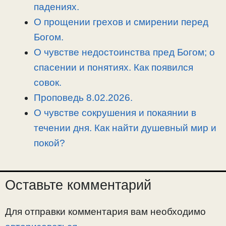
n
a
o
и
падениях.
k
m
k
т
О прощении грехов и смирении перед
ь
Богом.
О чувстве недостоинства пред Богом; о
спасении и понятиях. Как появился
совок.
Проповедь 8.02.2026.
О чувстве сокрушения и покаянии в
течении дня. Как найти душевный мир и
покой?
Оставьте комментарий
Для отправки комментария вам необходимо