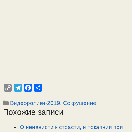
C
T
F
О
o
e
a
т
Рубрики
Видеоролики-2019
,
Сокрушение
p
l
c
п
Похожие записи
y
e
e
р
L
g
b
а
i
r
o
в
О ненависти к страсти, и покаянии при