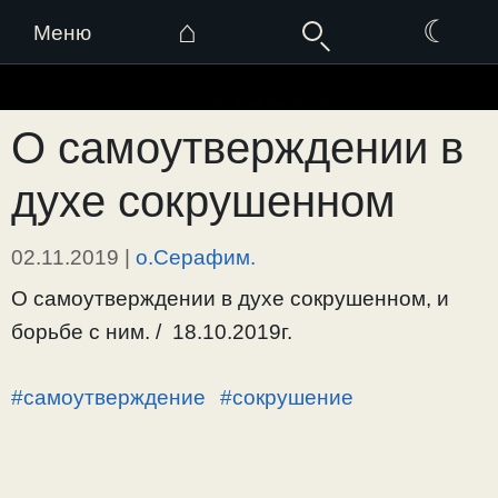
⌂
☾
Меню
Перейти
к
О самоутверждении в
содержимому
духе сокрушенном
02.11.2019
|
о.Серафим.
О самоутверждении в духе сокрушенном, и
борьбе с ним. / 18.10.2019г.
#самоутверждение
#сокрушение