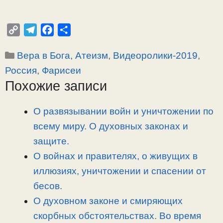
C
T
F
О
o
e
a
т
Рубрики
Вера в Бога, Атеизм
,
Видеоролики-2019
,
p
l
c
п
y
e
e
р
Россия
,
Фарисеи
L
g
b
а
Похожие записи
i
r
o
в
n
a
o
и
О развязывании войн и уничтожении по
k
m
k
т
всему миру. О духовных законах и
ь
защите.
О войнах и правителях, о живущих в
иллюзиях, уничтожении и спасении от
бесов.
О духовном законе и смиряющих
скорбных обстоятельствах. Во время