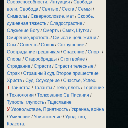
Сверхспособности, Интуиция
/
Свобода
воли, Свобода
/
Святые
/
Секта
/
Семья
/
Символы
/
Сквернословие, мат
/
Скорбь,
душевная тяжесть
/
Сладострастие
/
Служение Богу
/
Смерть
/
Смех, Шутки
/
Смирение, кротость
/
Смысл и цель жизни
/
Сны
/
Совесть
/
Совок
/
Сокрушение
/
Сострадание грешникам
/
Спасение
/
Спорт
/
Споры
/
Старообрядцы
/
Стоп войне
/
Страдание
/
Страсти
/
Страсти телесные
/
Страх
/
Страшный суд, Второе пришествие
Христа
/
Суд, Осуждение
/
Счастье, Успех
.
Т
Таинства
/
Таланты
/
Тело, плоть
/
Терпение
/
Технологии
/
Толкование Св.Писания
/
Тупость, глупость
/
Тщеславие
.
У
Удовольствие, Приятность
/
Украина, война
/
Умиление
/
Уничтожение
/
Уродство,
Красота
.