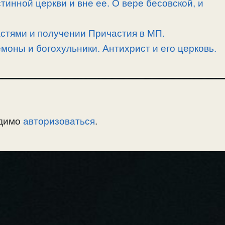
тинной церкви и вне ее. О вере бесовской, и
астями и получении Причастия в МП.
моны и богохульники. Антихрист и его церковь.
одимо
авторизоваться
.