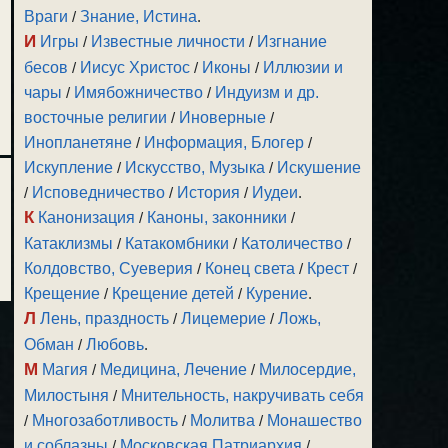
Враги
/
Знание, Истина
.
И
Игры
/
Известные личности
/
Изгнание
бесов
/
Иисус Христос
/
Иконы
/
Иллюзии и
чары
/
Имябожничество
/
Индуизм и др.
восточные религии
/
Иноверные
/
Инопланетяне
/
Информация, Блогер
/
Искупление
/
Искусство, Музыка
/
Искушение
/
Исповедничество
/
История
/
Иудеи
.
К
Канонизация
/
Каноны, законники
/
Катаклизмы
/
Катакомбники
/
Католичество
/
Колдовство, Суеверия
/
Конец света
/
Крест
/
Крещение
/
Крещение детей
/
Курение
.
Л
Лень, праздность
/
Лицемерие
/
Ложь,
Обман
/
Любовь
.
М
Магия
/
Медицина, Лечение
/
Милосердие,
Милостыня
/
Мнительность, накручивать себя
/
Многозаботливость
/
Молитва
/
Монашество
и соблазны
/
Московская Патриархия
/