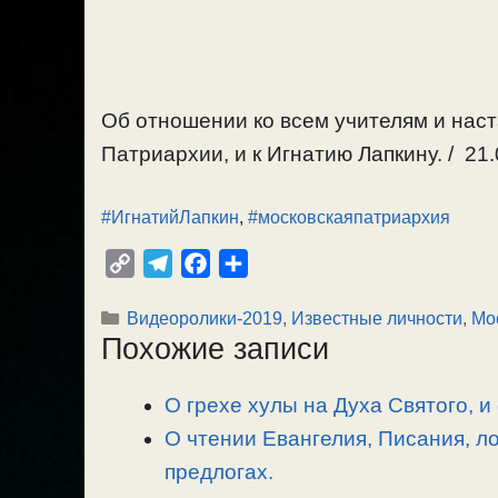
Об отношении ко всем учителям и нас
Патриархии, и к Игнатию Лапкину. / 21.
#ИгнатийЛапкин
,
#московскаяпатриархия
C
T
F
О
o
e
a
т
Рубрики
Видеоролики-2019
,
Известные личности
,
Мо
p
l
c
п
Похожие записи
y
e
e
р
L
g
b
а
О грехе хулы на Духа Святого, и
i
r
o
в
n
О чтении Евангелия, Писания, л
a
o
и
k
m
k
т
предлогах.
ь