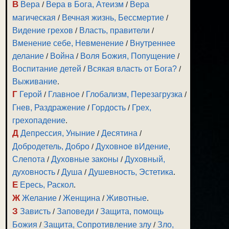
В
Вера
/
Вера в Бога, Атеизм
/
Вера
магическая
/
Вечная жизнь, Бессмертие
/
Видение грехов
/
Власть, правители
/
Вменение себе, Невменение
/
Внутреннее
делание
/
Война
/
Воля Божия, Попущение
/
Воспитание детей
/
Всякая власть от Бога?
/
Выживание
.
Г
Герой
/
Главное
/
Глобализм, Перезагрузка
/
Гнев, Раздражение
/
Гордость
/
Грех,
грехопадение
.
Д
Депрессия, Уныние
/
Десятина
/
Добродетель, Добро
/
Духовное вИдение,
Слепота
/
Духовные законы
/
Духовный,
духовность
/
Душа
/
Душевность, Эстетика
.
Е
Ересь, Раскол
.
Ж
Желание
/
Женщина
/
Животные
.
З
Зависть
/
Заповеди
/
Защита, помощь
Божия
/
Защита, Сопротивление злу
/
Зло,