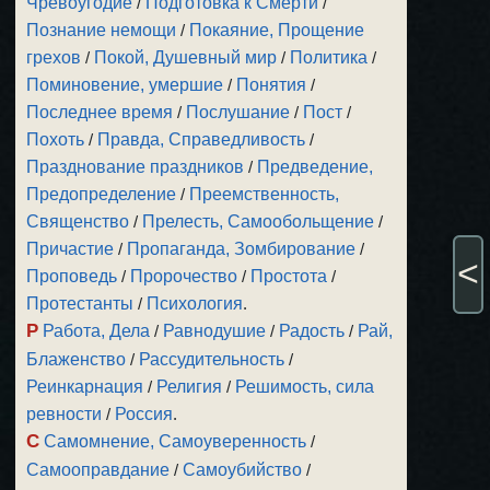
Чревоугодие
/
Подготовка к Смерти
/
Познание немощи
/
Покаяние, Прощение
грехов
/
Покой, Душевный мир
/
Политика
/
Поминовение, умершие
/
Понятия
/
Последнее время
/
Послушание
/
Пост
/
Похоть
/
Правда, Справедливость
/
Празднование праздников
/
Предведение,
Предопределение
/
Преемственность,
Священство
/
Прелесть, Самообольщение
/
Причастие
/
Пропаганда, Зомбирование
/
<
Проповедь
/
Пророчество
/
Простота
/
Протестанты
/
Психология
.
Р
Работа, Дела
/
Равнодушие
/
Радость
/
Рай,
Блаженство
/
Рассудительность
/
Реинкарнация
/
Религия
/
Решимость, сила
ревности
/
Россия
.
С
Самомнение, Самоуверенность
/
Самооправдание
/
Самоубийство
/