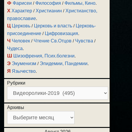
Ф
Фарисеи
/
Философия
/
Фильмы, Кино
.
Х
Характер
/
Христианин
/
Христианство,
православие
.
Ц
Церковь
/
Церковь и власть
/
Церковь-
присоединение
/
Цифровизация
.
Ч
Человек
/
Чтение Св.Отцов
/
Чувства
/
Чудеса
.
Ш
Шизофрения, Псих.болезни
.
Э
Экуменизм
/
Эпидемии, Пандемии
.
Я
Язычество
.
Рубрики
Архивы
Август 2026