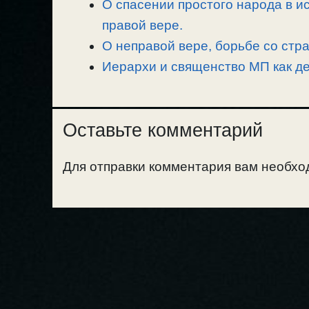
О спасении простого народа в ис
правой вере.
О неправой вере, борьбе со стр
Иерархи и священство МП как де
Оставьте комментарий
Для отправки комментария вам необх