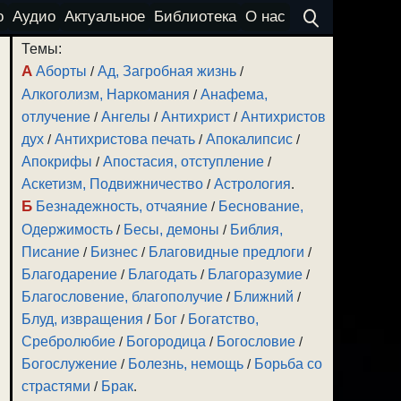
о
Аудио
Актуальное
Библиотека
О нас
Темы:
А
Аборты
/
Ад, Загробная жизнь
/
Алкоголизм, Наркомания
/
Анафема,
отлучение
/
Ангелы
/
Антихрист
/
Антихристов
дух
/
Антихристова печать
/
Апокалипсис
/
Апокрифы
/
Апостасия, отступление
/
Аскетизм, Подвижничество
/
Астрология
.
Б
Безнадежность, отчаяние
/
Беснование,
Одержимость
/
Бесы, демоны
/
Библия,
Писание
/
Бизнес
/
Благовидные предлоги
/
Благодарение
/
Благодать
/
Благоразумие
/
Благословение, благополучие
/
Ближний
/
Блуд, извращения
/
Бог
/
Богатство,
Сребролюбие
/
Богородица
/
Богословие
/
Богослужение
/
Болезнь, немощь
/
Борьба со
страстями
/
Брак
.