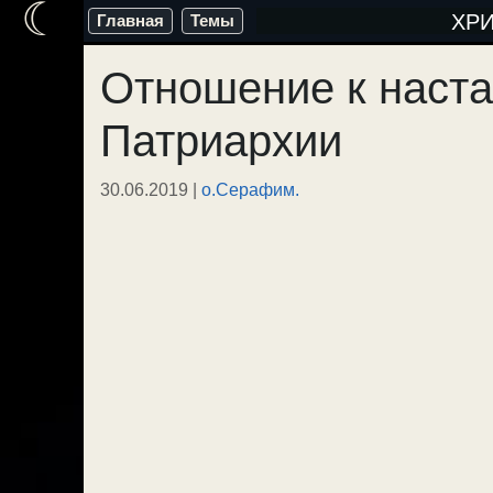
☾
Перейти
ХР
Главная
Темы
к
Отношение к наста
содержимому
Патриархии
30.06.2019
|
о.Серафим.