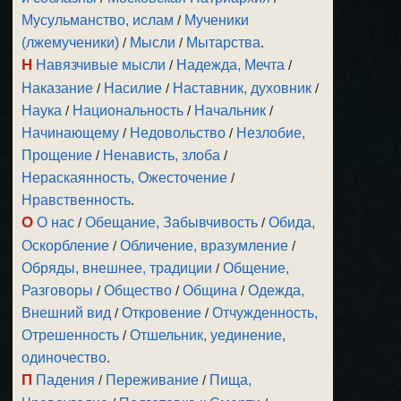
Мусульманство, ислам
/
Мученики
(лжемученики)
/
Мысли
/
Мытарства
.
Н
Навязчивые мысли
/
Надежда, Мечта
/
Наказание
/
Насилие
/
Наставник, духовник
/
Наука
/
Национальность
/
Начальник
/
Начинающему
/
Недовольство
/
Незлобие,
Прощение
/
Ненависть, злоба
/
Нераскаянность, Ожесточение
/
Нравственность
.
О
О нас
/
Обещание, Забывчивость
/
Обида,
Оскорбление
/
Обличение, вразумление
/
Обряды, внешнее, традиции
/
Общение,
Разговоры
/
Общество
/
Община
/
Одежда,
Внешний вид
/
Откровение
/
Отчужденность,
Отрешенность
/
Отшельник, уединение,
одиночество
.
П
Падения
/
Переживание
/
Пища,