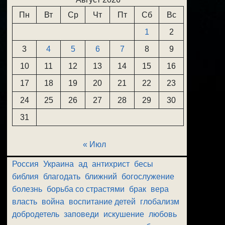
Пн
Вт
Ср
Чт
Пт
Сб
Вс
1
2
3
4
5
6
7
8
9
10
11
12
13
14
15
16
17
18
19
20
21
22
23
24
25
26
27
28
29
30
31
« Июл
Россия
Украина
ад
антихрист
бесы
библия
благодать
ближний
богослужение
болезнь
борьба со страстями
брак
вера
власть
война
воспитание детей
глобализм
добродетель
заповеди
искушение
любовь