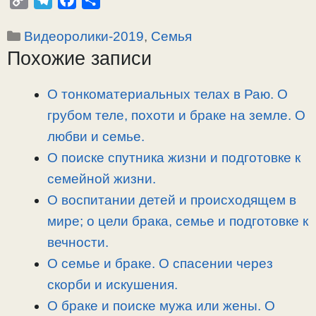
o
e
a
т
Рубрики
Видеоролики-2019
,
Семья
p
l
c
п
Похожие записи
y
e
e
р
L
g
b
а
i
r
o
в
О тонкоматериальных телах в Раю. О
n
a
o
и
грубом теле, похоти и браке на земле. О
k
m
k
т
любви и семье.
ь
О поиске спутника жизни и подготовке к
семейной жизни.
О воспитании детей и происходящем в
мире; о цели брака, семье и подготовке к
вечности.
О семье и браке. О спасении через
скорби и искушения.
О браке и поиске мужа или жены. О