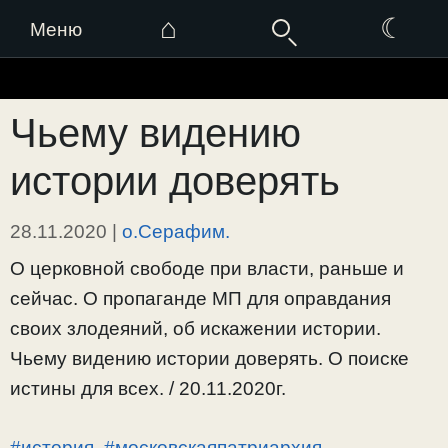
⌂
☾
Меню
Перейти
к
Чьему видению
содержимому
истории доверять
28.11.2020
|
о.Серафим.
О церковной свободе при власти, раньше и
сейчас. О пропаганде МП для оправдания
своих злодеяний, об искажении истории.
Чьему видению истории доверять. О поиске
истины для всех. / 20.11.2020г.
#история
,
#московскаяпатриархия