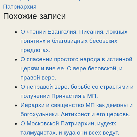
y
e
e
р
Патриархия
L
g
b
а
Похожие записи
i
r
o
в
n
a
o
и
О чтении Евангелия, Писания, ложных
k
m
k
т
понятиях и благовидных бесовских
ь
предлогах.
О спасении простого народа в истинной
церкви и вне ее. О вере бесовской, и
правой вере.
О неправой вере, борьбе со страстями и
получении Причастия в МП.
Иерархи и священство МП как демоны и
богохульники. Антихрист и его церковь.
О Московской Патриархии, иудеях
талмудистах, и куда они всех ведут.