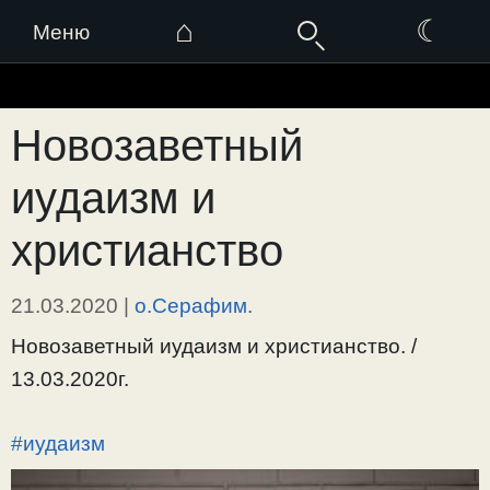
⌂
☾
Меню
Перейти
к
Новозаветный
содержимому
иудаизм и
христианство
21.03.2020
|
о.Серафим.
Новозаветный иудаизм и христианство. /
13.03.2020г.
#иудаизм
Видеоплеер