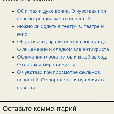
L
g
b
а
i
r
o
в
Об играх и духе воина. О чувствах при
n
a
o
и
просмотре фильмов и соцсетей.
k
m
k
т
Можно ли ходить в театр? О театре и
ь
кино.
Об артистах, правителях и пропаганде.
О лицемерии и сладком зле антихриста
Обличения глобалистов и какой выход.
О героях и мирной жизни.
О чувствах при просмотре фильмов,
новостей. О злорадстве и мучениях от
совести
Оставьте комментарий