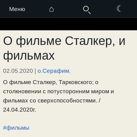
⌂
☾
Меню
Перейти
к
О фильме Сталкер, и
содержимому
фильмах
02.05.2020
|
о.Серафим.
О фильме Сталкер, Тарковского; о
столкновении с потусторонним миром и
фильмах со сверхспособностями. /
24.04.2020г.
#фильмы