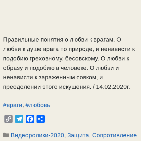
Правильные понятия о любви к врагам. О
любви к душе врага по природе, и ненависти к
подобию греховному, бесовскому. О любви к
образу и подобию в человеке. О любви и
ненависти к зараженным совком, и
преодолении этого искушения. / 14.02.2020г.
#враги
,
#любовь
C
T
F
О
o
e
a
т
Рубрики
Видеоролики-2020
,
Защита, Сопротивление
p
l
c
п