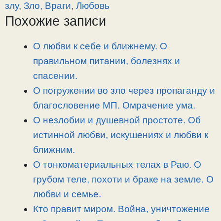
y
e
e
р
злу
,
Зло, Враги
,
Любовь
L
g
b
а
Похожие записи
i
r
o
в
n
a
o
и
О любви к себе и ближнему. О
k
m
k
т
правильном питании, болезнях и
ь
спасении.
О погружении во зло через пропаганду и
благословение МП. Омрачение ума.
О незлобии и душевной простоте. Об
истинной любви, искушениях и любви к
ближним.
О тонкоматериальных телах в Раю. О
грубом теле, похоти и браке на земле. О
любви и семье.
Кто правит миром. Война, уничтожение