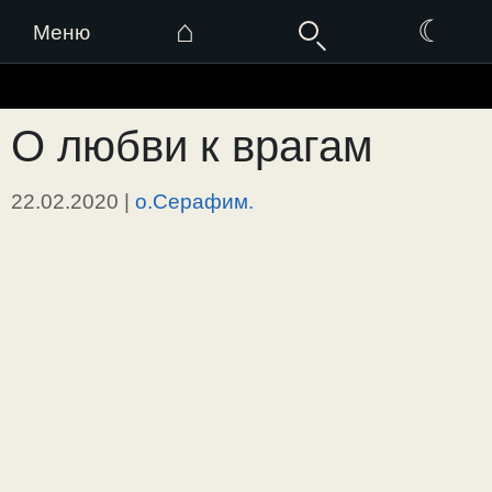
⌂
☾
Меню
Перейти
к
О любви к врагам
содержимому
22.02.2020
|
о.Серафим.