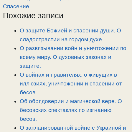
y
e
e
р
Спасение
L
g
b
а
Похожие записи
i
r
o
в
n
a
o
и
О защите Божией и спасении души. О
k
m
k
т
сладострастии на гордом духе.
ь
О развязывании войн и уничтожении по
всему миру. О духовных законах и
защите.
О войнах и правителях, о живущих в
иллюзиях, уничтожении и спасении от
бесов.
Об обрядоверии и магической вере. О
бесовских спектаклях по изгнанию
бесов.
О запланированной войне с Украиной и