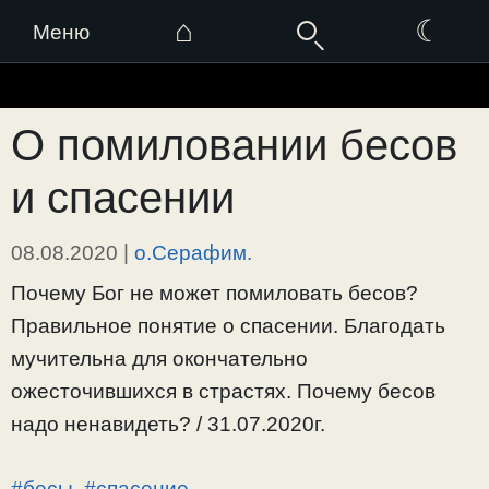
⌂
☾
Меню
Перейти
к
О помиловании бесов
содержимому
и спасении
08.08.2020
|
о.Серафим.
Почему Бог не может помиловать бесов?
Правильное понятие о спасении. Благодать
мучительна для окончательно
ожесточившихся в страстях. Почему бесов
надо ненавидеть? / 31.07.2020г.
#бесы
,
#спасение