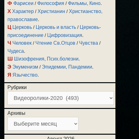
Ф
Фарисеи
/
Философия
/
Фильмы, Кино
.
Х
Характер
/
Христианин
/
Христианство,
православие
.
Ц
Церковь
/
Церковь и власть
/
Церковь-
присоединение
/
Цифровизация
.
Ч
Человек
/
Чтение Св.Отцов
/
Чувства
/
Чудеса
.
Ш
Шизофрения, Псих.болезни
.
Э
Экуменизм
/
Эпидемии, Пандемии
.
Я
Язычество
.
Рубрики
Архивы
Август 2026