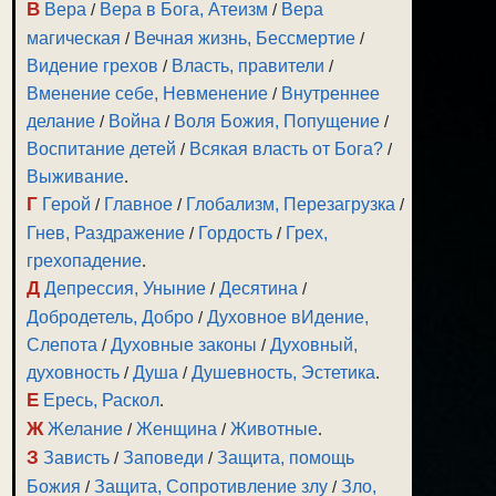
В
Вера
/
Вера в Бога, Атеизм
/
Вера
магическая
/
Вечная жизнь, Бессмертие
/
Видение грехов
/
Власть, правители
/
Вменение себе, Невменение
/
Внутреннее
делание
/
Война
/
Воля Божия, Попущение
/
Воспитание детей
/
Всякая власть от Бога?
/
Выживание
.
Г
Герой
/
Главное
/
Глобализм, Перезагрузка
/
Гнев, Раздражение
/
Гордость
/
Грех,
грехопадение
.
Д
Депрессия, Уныние
/
Десятина
/
Добродетель, Добро
/
Духовное вИдение,
Слепота
/
Духовные законы
/
Духовный,
духовность
/
Душа
/
Душевность, Эстетика
.
Е
Ересь, Раскол
.
Ж
Желание
/
Женщина
/
Животные
.
З
Зависть
/
Заповеди
/
Защита, помощь
Божия
/
Защита, Сопротивление злу
/
Зло,