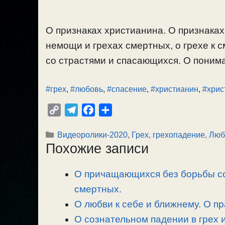
О признаках христианина. О признаках 
немощи и грехах смертных, о грехе к с
со страстями и спасающихся. О понима
#грех
,
#любовь
,
#спасение
,
#христианин
,
#хрис
C
T
F
О
o
e
a
т
Рубрики
Видеоролики-2020
,
Грех, грехопадение
,
Люб
p
l
c
п
Похожие записи
y
e
e
р
L
g
b
а
О причащающихся без борьбы со
i
r
o
в
n
смертных.
a
o
и
k
m
k
т
О любви к себе и ближнему. О п
ь
О сознательном падении в грех и