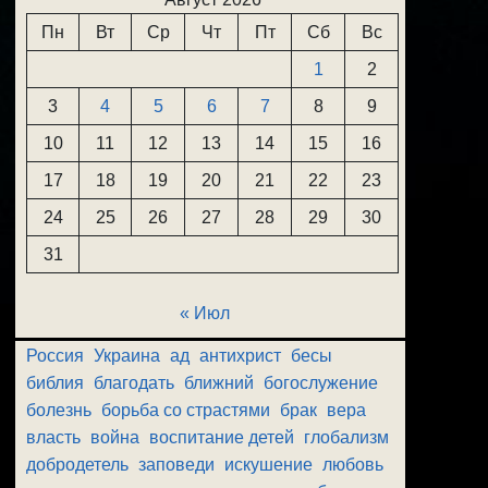
Пн
Вт
Ср
Чт
Пт
Сб
Вс
1
2
3
4
5
6
7
8
9
10
11
12
13
14
15
16
17
18
19
20
21
22
23
24
25
26
27
28
29
30
31
« Июл
Россия
Украина
ад
антихрист
бесы
библия
благодать
ближний
богослужение
болезнь
борьба со страстями
брак
вера
власть
война
воспитание детей
глобализм
добродетель
заповеди
искушение
любовь