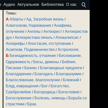
о
Аудио
Актуальное
Библиотека
О нас
Темы:
А
Аборты
/
Ад, Загробная жизнь
/
Алкоголизм, Наркомания
/
Анафема,
отлучение
/
Ангелы
/
Антихрист
/
Антихристов
дух
/
Антихристова печать
/
Апокалипсис
/
Апокрифы
/
Апостасия, отступление
/
Аскетизм, Подвижничество
/
Астрология
.
Б
Безнадежность, отчаяние
/
Беснование,
Одержимость
/
Бесы, демоны
/
Библия,
Писание
/
Бизнес
/
Благовидные предлоги
/
Благодарение
/
Благодать
/
Благоразумие
/
Благословение, благополучие
/
Ближний
/
Блуд, извращения
/
Бог
/
Богатство,
Сребролюбие
/
Богородица
/
Богословие
/
Богослужение
/
Болезнь, немощь
/
Борьба со
страстями
/
Брак
.