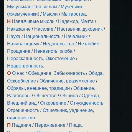
Мусульманство, ислам
/
Мученики
(лжемученики)
/
Мысли
/
Мытарства
.
Н
Навязчивые мысли
/
Надежда, Мечта
/
Наказание
/
Насилие
/
Наставник, духовник
/
Наука
/
Национальность
/
Начальник
/
Начинающему
/
Недовольство
/
Незлобие,
Прощение
/
Ненависть, злоба
/
Нераскаянность, Ожесточение
/
Нравственность
.
О
О нас
/
Обещание, Забывчивость
/
Обида,
Оскорбление
/
Обличение, вразумление
/
Обряды, внешнее, традиции
/
Общение,
Разговоры
/
Общество
/
Община
/
Одежда,
Внешний вид
/
Откровение
/
Отчужденность,
Отрешенность
/
Отшельник, уединение,
одиночество
.
П
Падения
/
Переживание
/
Пища,