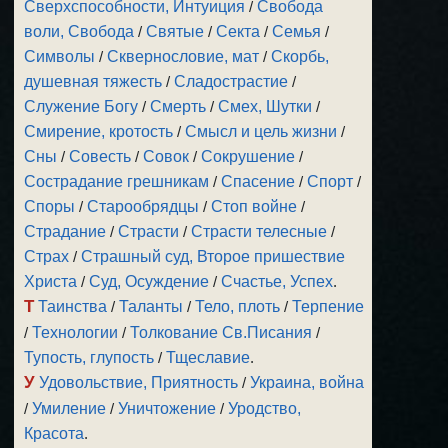
Сверхспособности, Интуиция
/
Свобода
воли, Свобода
/
Святые
/
Секта
/
Семья
/
Символы
/
Сквернословие, мат
/
Скорбь,
душевная тяжесть
/
Сладострастие
/
Служение Богу
/
Смерть
/
Смех, Шутки
/
Смирение, кротость
/
Смысл и цель жизни
/
Сны
/
Совесть
/
Совок
/
Сокрушение
/
Сострадание грешникам
/
Спасение
/
Спорт
/
Споры
/
Старообрядцы
/
Стоп войне
/
Страдание
/
Страсти
/
Страсти телесные
/
Страх
/
Страшный суд, Второе пришествие
Христа
/
Суд, Осуждение
/
Счастье, Успех
.
Т
Таинства
/
Таланты
/
Тело, плоть
/
Терпение
/
Технологии
/
Толкование Св.Писания
/
Тупость, глупость
/
Тщеславие
.
У
Удовольствие, Приятность
/
Украина, война
/
Умиление
/
Уничтожение
/
Уродство,
Красота
.