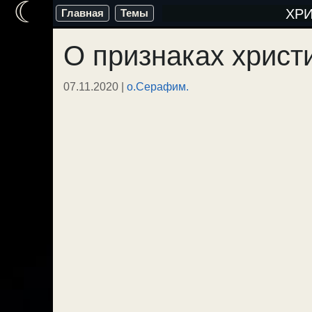
☾
Перейти
ХР
Главная
Темы
к
О признаках христ
содержимому
07.11.2020
|
о.Серафим.