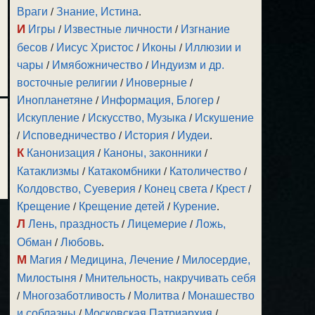
Враги
/
Знание, Истина
.
И
Игры
/
Известные личности
/
Изгнание
бесов
/
Иисус Христос
/
Иконы
/
Иллюзии и
чары
/
Имябожничество
/
Индуизм и др.
восточные религии
/
Иноверные
/
Инопланетяне
/
Информация, Блогер
/
Искупление
/
Искусство, Музыка
/
Искушение
/
Исповедничество
/
История
/
Иудеи
.
К
Канонизация
/
Каноны, законники
/
Катаклизмы
/
Катакомбники
/
Католичество
/
Колдовство, Суеверия
/
Конец света
/
Крест
/
Крещение
/
Крещение детей
/
Курение
.
Л
Лень, праздность
/
Лицемерие
/
Ложь,
Обман
/
Любовь
.
М
Магия
/
Медицина, Лечение
/
Милосердие,
Милостыня
/
Мнительность, накручивать себя
/
Многозаботливость
/
Молитва
/
Монашество
и соблазны
/
Московская Патриархия
/