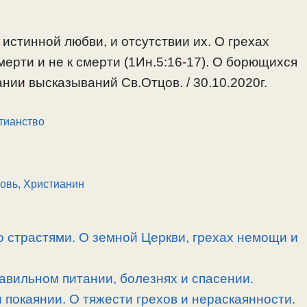
истинной любви, и отсутствии их. О грехах
мерти и не к смерти (1Ин.5:16-17). О борющихся
нии высказываний Св.Отцов. / 30.10.2020г.
тианство
овь
,
Христианин
 страстями. О земной Церкви, грехах немощи и
равильном питании, болезнях и спасении.
 покаянии. О тяжести грехов и нераскаянности.