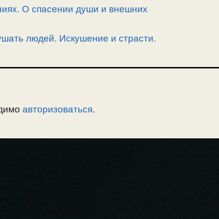
иях. О спасении души и внешних
ушать людей. Искушение и страсти.
одимо
авторизоваться
.