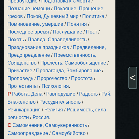
Чревоугодие
/
Подготовка к Смерти
/
Познание немощи
/
Покаяние, Прощение
грехов
/
Покой, Душевный мир
/
Политика
/
Поминовение, умершие
/
Понятия
/
Последнее время
/
Послушание
/
Пост
/
Похоть
/
Правда, Справедливость
/
Празднование праздников
/
Предведение,
Предопределение
/
Преемственность,
Священство
/
Прелесть, Самообольщение
/
Причастие
/
Пропаганда, Зомбирование
/
<
Проповедь
/
Пророчество
/
Простота
/
Протестанты
/
Психология
.
Р
Работа, Дела
/
Равнодушие
/
Радость
/
Рай,
Блаженство
/
Рассудительность
/
Реинкарнация
/
Религия
/
Решимость, сила
ревности
/
Россия
.
С
Самомнение, Самоуверенность
/
Самооправдание
/
Самоубийство
/