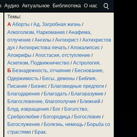
о
Аудио
Актуальное
Библиотека
О нас
Темы:
А
Аборты
/
Ад, Загробная жизнь
/
Алкоголизм, Наркомания
/
Анафема,
отлучение
/
Ангелы
/
Антихрист
/
Антихристов
дух
/
Антихристова печать
/
Апокалипсис
/
Апокрифы
/
Апостасия, отступление
/
Аскетизм, Подвижничество
/
Астрология
.
Б
Безнадежность, отчаяние
/
Беснование,
Одержимость
/
Бесы, демоны
/
Библия,
Писание
/
Бизнес
/
Благовидные предлоги
/
Благодарение
/
Благодать
/
Благоразумие
/
Благословение, благополучие
/
Ближний
/
Блуд, извращения
/
Бог
/
Богатство,
Сребролюбие
/
Богородица
/
Богословие
/
Богослужение
/
Болезнь, немощь
/
Борьба со
страстями
/
Брак
.