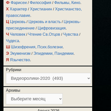
Ф
Фарисеи
/
Философия
/
Фильмы, Кино
.
Х
Характер
/
Христианин
/
Христианство,
православие
.
Ц
Церковь
/
Церковь и власть
/
Церковь-
присоединение
/
Цифровизация
.
Ч
Человек
/
Чтение Св.Отцов
/
Чувства
/
Чудеса
.
Ш
Шизофрения, Псих.болезни
.
Э
Экуменизм
/
Эпидемии, Пандемии
.
Я
Язычество
.
Рубрики
Архивы
Август 2026