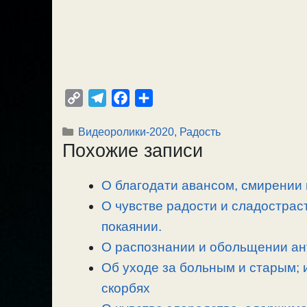
C
T
F
О
o
e
a
т
Рубрики
Видеоролики-2020
,
Радость
p
l
c
п
Похожие записи
y
e
e
р
L
g
b
а
О благодати авансом, смирении 
i
r
o
в
n
О чувстве радости и сладострас
a
o
и
k
m
k
т
покаянии.
ь
О распознании и обольщении ант
Об уходе за больным и старым; 
скорбях