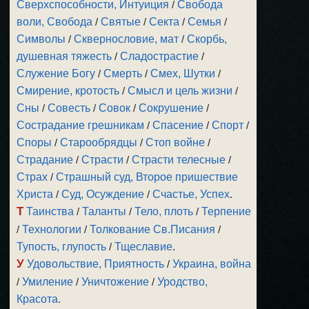
Сверхспособности, Интуиция
/
Свобода
воли, Свобода
/
Святые
/
Секта
/
Семья
/
Символы
/
Сквернословие, мат
/
Скорбь,
душевная тяжесть
/
Сладострастие
/
Служение Богу
/
Смерть
/
Смех, Шутки
/
Смирение, кротость
/
Смысл и цель жизни
/
Сны
/
Совесть
/
Совок
/
Сокрушение
/
Сострадание грешникам
/
Спасение
/
Спорт
/
Споры
/
Старообрядцы
/
Стоп войне
/
Страдание
/
Страсти
/
Страсти телесные
/
Страх
/
Страшный суд, Второе пришествие
Христа
/
Суд, Осуждение
/
Счастье, Успех
.
Т
Таинства
/
Таланты
/
Тело, плоть
/
Терпение
/
Технологии
/
Толкование Св.Писания
/
Тупость, глупость
/
Тщеславие
.
У
Удовольствие, Приятность
/
Украина, война
/
Умиление
/
Уничтожение
/
Уродство,
Красота
.