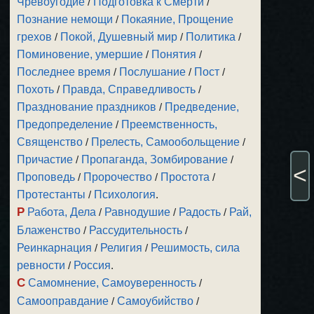
Чревоугодие
/
Подготовка к Смерти
/
Познание немощи
/
Покаяние, Прощение
грехов
/
Покой, Душевный мир
/
Политика
/
Поминовение, умершие
/
Понятия
/
Последнее время
/
Послушание
/
Пост
/
Похоть
/
Правда, Справедливость
/
Празднование праздников
/
Предведение,
Предопределение
/
Преемственность,
Священство
/
Прелесть, Самообольщение
/
Причастие
/
Пропаганда, Зомбирование
/
<
Проповедь
/
Пророчество
/
Простота
/
Протестанты
/
Психология
.
Р
Работа, Дела
/
Равнодушие
/
Радость
/
Рай,
Блаженство
/
Рассудительность
/
Реинкарнация
/
Религия
/
Решимость, сила
ревности
/
Россия
.
С
Самомнение, Самоуверенность
/
Самооправдание
/
Самоубийство
/