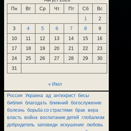
Пн
Вт
Ср
Чт
Пт
Сб
Вс
1
2
3
4
5
6
7
8
9
10
11
12
13
14
15
16
17
18
19
20
21
22
23
24
25
26
27
28
29
30
31
« Июл
Россия
Украина
ад
антихрист
бесы
библия
благодать
ближний
богослужение
болезнь
борьба со страстями
брак
вера
власть
война
воспитание детей
глобализм
добродетель
заповеди
искушение
любовь