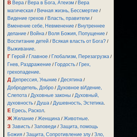
В
Вера
/
Вера в Бога, Атеизм
/
Вера
магическая
/
Вечная жизнь, Бессмертие
/
Видение грехов
/
Власть, правители
/
Вменение себе, Невменение
/
Внутреннее
делание
/
Война
/
Воля Божия, Попущение
/
Воспитание детей
/
Всякая власть от Бога?
/
Выживание
.
Г
Герой
/
Главное
/
Глобализм, Перезагрузка
/
Гнев, Раздражение
/
Гордость
/
Грех,
грехопадение
.
Д
Депрессия, Уныние
/
Десятина
/
Добродетель, Добро
/
Духовное вИдение,
Слепота
/
Духовные законы
/
Духовный,
духовность
/
Душа
/
Душевность, Эстетика
.
Е
Ересь, Раскол
.
Ж
Желание
/
Женщина
/
Животные
.
З
Зависть
/
Заповеди
/
Защита, помощь
Божия
/
Защита, Сопротивление злу
/
Зло,