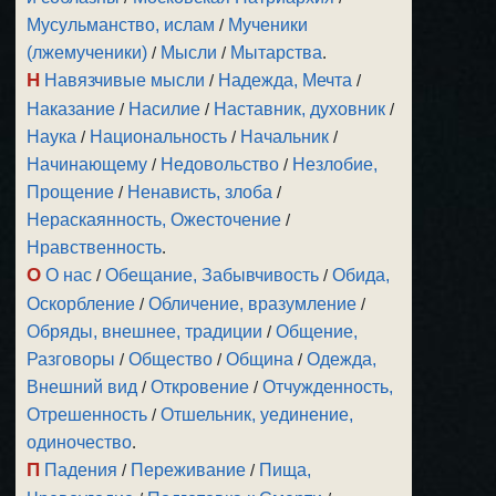
Мусульманство, ислам
/
Мученики
(лжемученики)
/
Мысли
/
Мытарства
.
Н
Навязчивые мысли
/
Надежда, Мечта
/
Наказание
/
Насилие
/
Наставник, духовник
/
Наука
/
Национальность
/
Начальник
/
Начинающему
/
Недовольство
/
Незлобие,
Прощение
/
Ненависть, злоба
/
Нераскаянность, Ожесточение
/
Нравственность
.
О
О нас
/
Обещание, Забывчивость
/
Обида,
Оскорбление
/
Обличение, вразумление
/
Обряды, внешнее, традиции
/
Общение,
Разговоры
/
Общество
/
Община
/
Одежда,
Внешний вид
/
Откровение
/
Отчужденность,
Отрешенность
/
Отшельник, уединение,
одиночество
.
П
Падения
/
Переживание
/
Пища,