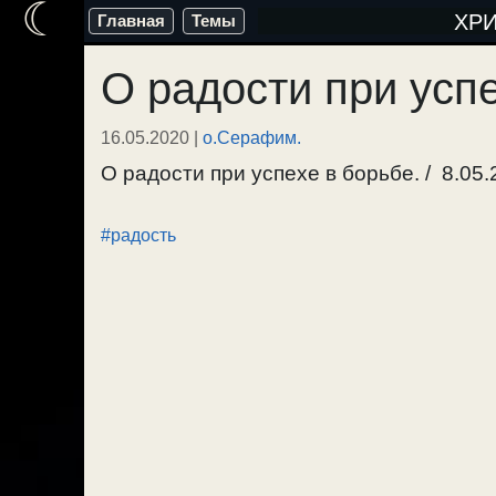
☾
Перейти
ХР
Главная
Темы
к
О радости при усп
содержимому
16.05.2020
|
о.Серафим.
О радости при успехе в борьбе. / 8.05.
#радость