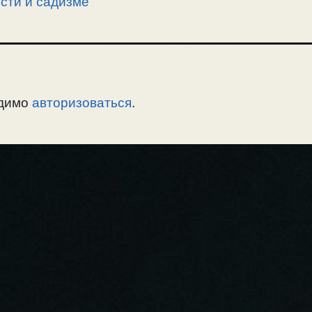
сти и садизме
одимо
авторизоваться
.