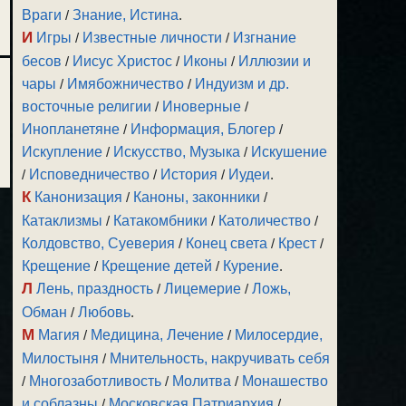
Враги
/
Знание, Истина
.
И
Игры
/
Известные личности
/
Изгнание
бесов
/
Иисус Христос
/
Иконы
/
Иллюзии и
чары
/
Имябожничество
/
Индуизм и др.
восточные религии
/
Иноверные
/
Инопланетяне
/
Информация, Блогер
/
Искупление
/
Искусство, Музыка
/
Искушение
/
Исповедничество
/
История
/
Иудеи
.
К
Канонизация
/
Каноны, законники
/
Катаклизмы
/
Катакомбники
/
Католичество
/
Колдовство, Суеверия
/
Конец света
/
Крест
/
Крещение
/
Крещение детей
/
Курение
.
Л
Лень, праздность
/
Лицемерие
/
Ложь,
Обман
/
Любовь
.
М
Магия
/
Медицина, Лечение
/
Милосердие,
Милостыня
/
Мнительность, накручивать себя
/
Многозаботливость
/
Молитва
/
Монашество
и соблазны
/
Московская Патриархия
/