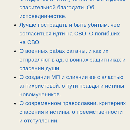
k
m
k
т
спасительной благодати. Об
ь
исповедничестве.
Лучше пострадать и быть убитым, чем
согласиться идти на СВО. О погибших
на СВО.
О военных рабах сатаны, и как их
отправляют в ад; о воинах защитниках и
спасении души.
О создании МП и слиянии ее с властью
антихристовой; о пути правды и истины
новомучеников.
О современном православии, критериях
спасения и истины, о преемственности
и отступлении.