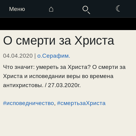
⌂
☾
Меню
Перейти
к
О смерти за Христа
содержимому
04.04.2020
|
о.Серафим.
Что значит: умереть за Христа? О смерти за
Христа и исповедании веры во времена
антихристовы. / 27.03.2020г.
#исповедничество
,
#смертьзаХриста