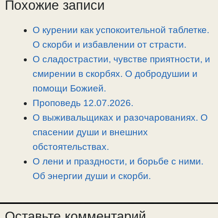
L
g
b
а
Похожие записи
i
r
o
в
n
a
o
и
О курении как успокоительной таблетке.
k
m
k
т
О скорби и избавлении от страсти.
ь
О сладострастии, чувстве приятности, и
смирении в скорбях. О добродушии и
помощи Божией.
Проповедь 12.07.2026.
О выживальщиках и разочарованиях. О
спасении души и внешних
обстоятельствах.
О лени и праздности, и борьбе с ними.
Об энергии души и скорби.
Оставьте комментарий