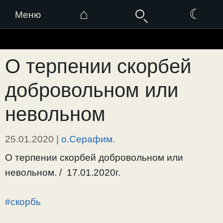
⌂
☾
Меню
Перейти
к
О терпении скорбей
содержимому
добровольном или
невольном
25.01.2020
|
о.Серафим.
О терпении скорбей добровольном или
невольном. / 17.01.2020г.
#скорбь