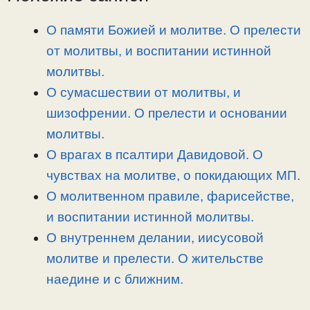
L
g
b
а
i
r
o
в
О памяти Божией и молитве. О прелести
n
a
o
и
от молитвы, и воспитании истинной
k
m
k
т
молитвы.
ь
О сумасшествии от молитвы, и
шизофрении. О прелести и основании
молитвы.
О врагах в псалтири Давидовой. О
чувствах на молитве, о покидающих МП.
О молитвенном правиле, фарисействе,
и воспитании истинной молитвы.
О внутреннем делании, иисусовой
молитве и прелести. О жительстве
наедине и с ближним.