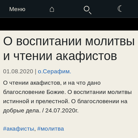
⌂
☾
Меню
Перейти
к
О воспитании молитвы
содержимому
и чтении акафистов
01.08.2020
|
о.Серафим.
О чтении акафистов, и на что дано
благословение Божие. О воспитании молитвы
истинной и прелестной. О благословении на
добрые дела. / 24.07.2020г.
#акафисты
,
#молитва