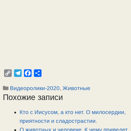
C
T
F
О
o
e
a
т
Рубрики
Видеоролики-2020
,
Животные
p
l
c
п
Похожие записи
y
e
e
р
L
g
b
а
i
r
o
в
Кто с Иисусом, а кто нет. О милосердии,
n
a
o
и
приятности и сладострастии.
k
m
k
т
О животных и человеке. К чему приведет