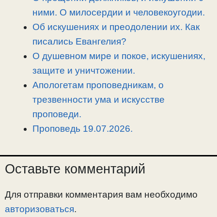
n
a
o
и
ними. О милосердии и человекоугодии.
k
m
k
т
Об искушениях и преодолении их. Как
ь
писались Евангелия?
О душевном мире и покое, искушениях,
защите и уничтожении.
Апологетам проповедникам, о
трезвенности ума и искусстве
проповеди.
Проповедь 19.07.2026.
Оставьте комментарий
Для отправки комментария вам необходимо
авторизоваться
.