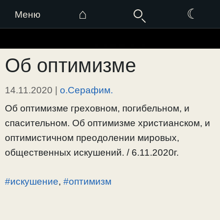
⌂
☾
Меню
Перейти
к
Об оптимизме
содержимому
14.11.2020
|
о.Серафим.
Об оптимизме греховном, погибельном, и
спасительном. Об оптимизме христианском, и
оптимистичном преодолении мировых,
общественных искушений. / 6.11.2020г.
#искушение
,
#оптимизм