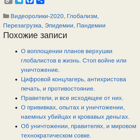
o
e
a
т
Рубрики
Видеоролики-2020
,
Глобализм,
p
l
c
п
y
e
e
р
Перезагрузка
,
Эпидемии, Пандемии
L
g
b
а
Похожие записи
i
r
o
в
n
a
o
и
О воплощении планов верхушки
k
m
k
т
глобалистов в жизнь. Стоп войне или
ь
уничтожение.
Цифровой концлагерь, антихристова
печать, и противостояние.
Правители, и все исходящее от них.
О прививках, опытах и уничтожении,
наемных убийцах и кровавых деньгах.
Об уничтожении, правителях, и мировом
технократическом совке.