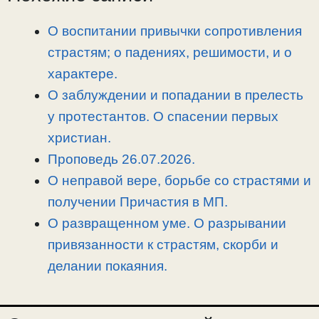
L
g
b
а
i
r
o
в
О воспитании привычки сопротивления
n
a
o
и
страстям; о падениях, решимости, и о
k
m
k
т
характере.
ь
О заблуждении и попадании в прелесть
у протестантов. О спасении первых
христиан.
Проповедь 26.07.2026.
О неправой вере, борьбе со страстями и
получении Причастия в МП.
О развращенном уме. О разрывании
привязанности к страстям, скорби и
делании покаяния.