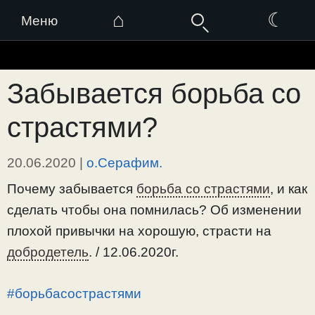
⌂
☾
Меню
Перейти
к
Забывается борьба со
содержимому
страстями?
20.06.2020
|
о.Серафим.
Почему забывается
борьба со страстями
, и как
сделать чтобы она помнилась? Об изменении
плохой привычки на хорошую, страсти на
добродетель
. / 12.06.2020г.
#борьбасострастями