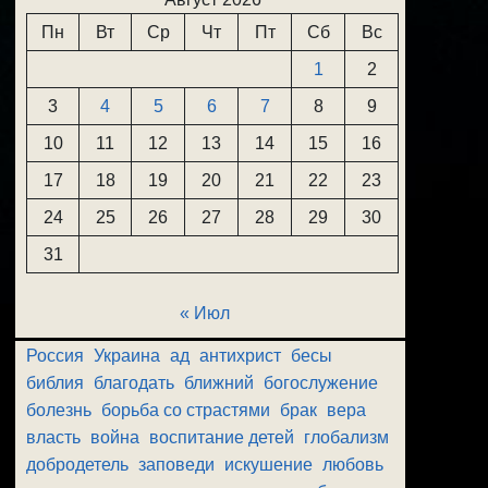
Пн
Вт
Ср
Чт
Пт
Сб
Вс
1
2
3
4
5
6
7
8
9
10
11
12
13
14
15
16
17
18
19
20
21
22
23
24
25
26
27
28
29
30
31
« Июл
Россия
Украина
ад
антихрист
бесы
библия
благодать
ближний
богослужение
болезнь
борьба со страстями
брак
вера
власть
война
воспитание детей
глобализм
добродетель
заповеди
искушение
любовь