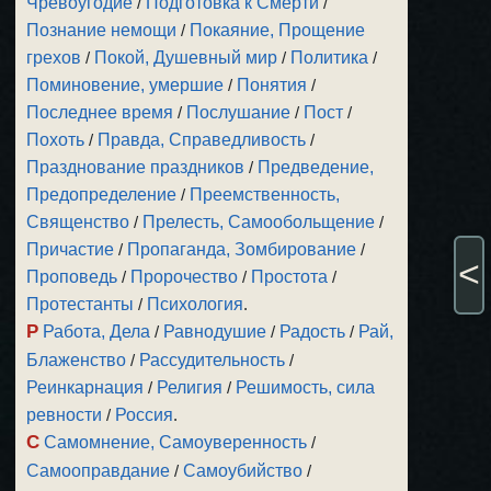
Чревоугодие
/
Подготовка к Смерти
/
Познание немощи
/
Покаяние, Прощение
грехов
/
Покой, Душевный мир
/
Политика
/
Поминовение, умершие
/
Понятия
/
Последнее время
/
Послушание
/
Пост
/
Похоть
/
Правда, Справедливость
/
Празднование праздников
/
Предведение,
Предопределение
/
Преемственность,
Священство
/
Прелесть, Самообольщение
/
Причастие
/
Пропаганда, Зомбирование
/
<
Проповедь
/
Пророчество
/
Простота
/
Протестанты
/
Психология
.
Р
Работа, Дела
/
Равнодушие
/
Радость
/
Рай,
Блаженство
/
Рассудительность
/
Реинкарнация
/
Религия
/
Решимость, сила
ревности
/
Россия
.
С
Самомнение, Самоуверенность
/
Самооправдание
/
Самоубийство
/