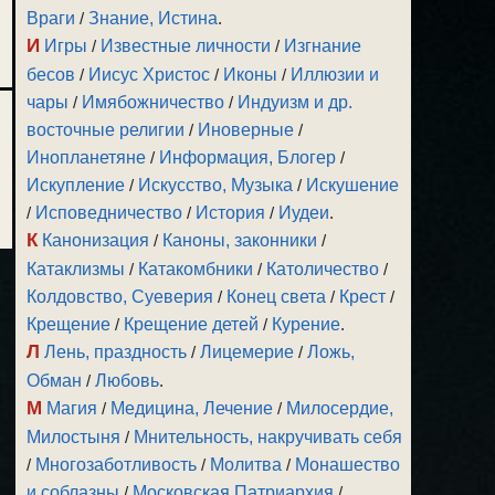
Враги
/
Знание, Истина
.
И
Игры
/
Известные личности
/
Изгнание
бесов
/
Иисус Христос
/
Иконы
/
Иллюзии и
чары
/
Имябожничество
/
Индуизм и др.
восточные религии
/
Иноверные
/
Инопланетяне
/
Информация, Блогер
/
Искупление
/
Искусство, Музыка
/
Искушение
/
Исповедничество
/
История
/
Иудеи
.
К
Канонизация
/
Каноны, законники
/
Катаклизмы
/
Катакомбники
/
Католичество
/
Колдовство, Суеверия
/
Конец света
/
Крест
/
Крещение
/
Крещение детей
/
Курение
.
Л
Лень, праздность
/
Лицемерие
/
Ложь,
Обман
/
Любовь
.
М
Магия
/
Медицина, Лечение
/
Милосердие,
Милостыня
/
Мнительность, накручивать себя
/
Многозаботливость
/
Молитва
/
Монашество
и соблазны
/
Московская Патриархия
/