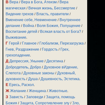
В
Вера
/
Вера в Бога, Атеизм
/
Вера
магическая
/
Вечная жизнь, Бессмертие
/
Видение грехов
/
Власть, правители
/
Вменение себе, Невменение
/
Внутреннее
делание
/
Война
/
Воля Божия, Попущение
/
Воспитание детей
/
Всякая власть от Бога?
/
Выживание
.
Г
Герой
/
Главное
/
Глобализм, Перезагрузка
/
Гнев, Раздражение
/
Гордость
/
Грех,
грехопадение
.
Д
Депрессия, Уныние
/
Десятина
/
Добродетель, Добро
/
Духовное вИдение,
Слепота
/
Духовные законы
/
Духовный,
духовность
/
Душа
/
Душевность, Эстетика
.
Е
Ересь, Раскол
.
Ж
Желание
/
Женщина
/
Животные
.
З
Зависть
/
Заповеди
/
Защита, помощь
Божия
/
Защита, Сопротивление злу
/
Зло,