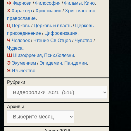
Ф
Фарисеи
/
Философия
/
Фильмы, Кино
.
Х
Характер
/
Христианин
/
Христианство,
православие
.
Ц
Церковь
/
Церковь и власть
/
Церковь-
присоединение
/
Цифровизация
.
Ч
Человек
/
Чтение Св.Отцов
/
Чувства
/
Чудеса
.
Ш
Шизофрения, Псих.болезни
.
Э
Экуменизм
/
Эпидемии, Пандемии
.
Я
Язычество
.
Рубрики
Архивы
Август 2026