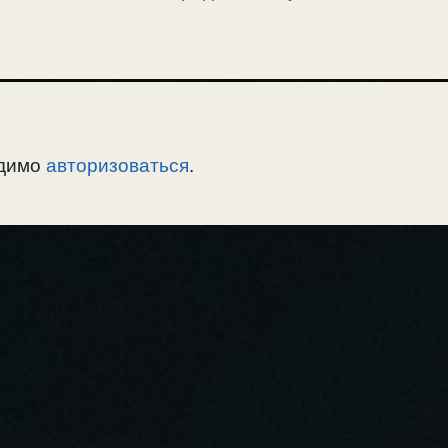
одимо
авторизоваться
.