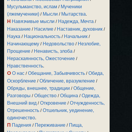
Мусульманство, ислам
/
Мученики
(лжемученики)
/
Мысли
/
Мытарства
.
Н
Навязчивые мысли
/
Надежда, Мечта
/
Наказание
/
Насилие
/
Наставник, духовник
/
Наука
/
Национальность
/
Начальник
/
Начинающему
/
Недовольство
/
Незлобие,
Прощение
/
Ненависть, злоба
/
Нераскаянность, Ожесточение
/
Нравственность
.
О
О нас
/
Обещание, Забывчивость
/
Обида,
Оскорбление
/
Обличение, вразумление
/
Обряды, внешнее, традиции
/
Общение,
Разговоры
/
Общество
/
Община
/
Одежда,
Внешний вид
/
Откровение
/
Отчужденность,
Отрешенность
/
Отшельник, уединение,
одиночество
.
П
Падения
/
Переживание
/
Пища,