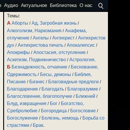
о
Аудио
Актуальное
Библиотека
О нас
Темы:
А
Аборты
/
Ад, Загробная жизнь
/
Алкоголизм, Наркомания
/
Анафема,
отлучение
/
Ангелы
/
Антихрист
/
Антихристов
дух
/
Антихристова печать
/
Апокалипсис
/
Апокрифы
/
Апостасия, отступление
/
Аскетизм, Подвижничество
/
Астрология
.
Б
Безнадежность, отчаяние
/
Беснование,
Одержимость
/
Бесы, демоны
/
Библия,
Писание
/
Бизнес
/
Благовидные предлоги
/
Благодарение
/
Благодать
/
Благоразумие
/
Благословение, благополучие
/
Ближний
/
Блуд, извращения
/
Бог
/
Богатство,
Сребролюбие
/
Богородица
/
Богословие
/
Богослужение
/
Болезнь, немощь
/
Борьба со
страстями
/
Брак
.