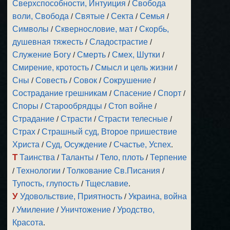
Сверхспособности, Интуиция
/
Свобода
воли, Свобода
/
Святые
/
Секта
/
Семья
/
Символы
/
Сквернословие, мат
/
Скорбь,
душевная тяжесть
/
Сладострастие
/
Служение Богу
/
Смерть
/
Смех, Шутки
/
Смирение, кротость
/
Смысл и цель жизни
/
Сны
/
Совесть
/
Совок
/
Сокрушение
/
Сострадание грешникам
/
Спасение
/
Спорт
/
Споры
/
Старообрядцы
/
Стоп войне
/
Страдание
/
Страсти
/
Страсти телесные
/
Страх
/
Страшный суд, Второе пришествие
Христа
/
Суд, Осуждение
/
Счастье, Успех
.
Т
Таинства
/
Таланты
/
Тело, плоть
/
Терпение
/
Технологии
/
Толкование Св.Писания
/
Тупость, глупость
/
Тщеславие
.
У
Удовольствие, Приятность
/
Украина, война
/
Умиление
/
Уничтожение
/
Уродство,
Красота
.