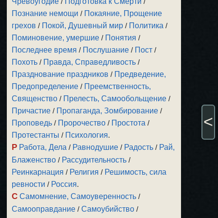
Чревоугодие
/
Подготовка к Смерти
/
Познание немощи
/
Покаяние, Прощение
грехов
/
Покой, Душевный мир
/
Политика
/
Поминовение, умершие
/
Понятия
/
Последнее время
/
Послушание
/
Пост
/
Похоть
/
Правда, Справедливость
/
Празднование праздников
/
Предведение,
Предопределение
/
Преемственность,
Священство
/
Прелесть, Самообольщение
/
Причастие
/
Пропаганда, Зомбирование
/
<
Проповедь
/
Пророчество
/
Простота
/
Протестанты
/
Психология
.
Р
Работа, Дела
/
Равнодушие
/
Радость
/
Рай,
Блаженство
/
Рассудительность
/
Реинкарнация
/
Религия
/
Решимость, сила
ревности
/
Россия
.
С
Самомнение, Самоуверенность
/
Самооправдание
/
Самоубийство
/