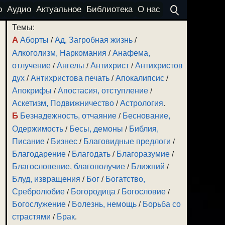
о
Аудио
Актуальное
Библиотека
О нас
Темы:
А
Аборты
/
Ад, Загробная жизнь
/
Алкоголизм, Наркомания
/
Анафема,
отлучение
/
Ангелы
/
Антихрист
/
Антихристов
дух
/
Антихристова печать
/
Апокалипсис
/
Апокрифы
/
Апостасия, отступление
/
Аскетизм, Подвижничество
/
Астрология
.
Б
Безнадежность, отчаяние
/
Беснование,
Одержимость
/
Бесы, демоны
/
Библия,
Писание
/
Бизнес
/
Благовидные предлоги
/
Благодарение
/
Благодать
/
Благоразумие
/
Благословение, благополучие
/
Ближний
/
Блуд, извращения
/
Бог
/
Богатство,
Сребролюбие
/
Богородица
/
Богословие
/
Богослужение
/
Болезнь, немощь
/
Борьба со
страстями
/
Брак
.