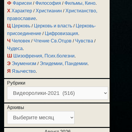
Ф
Фарисеи
/
Философия
/
Фильмы, Кино
.
Х
Характер
/
Христианин
/
Христианство,
православие
.
Ц
Церковь
/
Церковь и власть
/
Церковь-
присоединение
/
Цифровизация
.
Ч
Человек
/
Чтение Св.Отцов
/
Чувства
/
Чудеса
.
Ш
Шизофрения, Псих.болезни
.
Э
Экуменизм
/
Эпидемии, Пандемии
.
Я
Язычество
.
Рубрики
Архивы
Август 2026