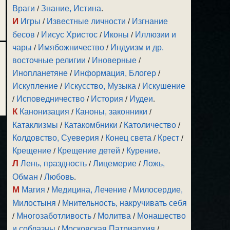
Враги
/
Знание, Истина
.
И
Игры
/
Известные личности
/
Изгнание
бесов
/
Иисус Христос
/
Иконы
/
Иллюзии и
чары
/
Имябожничество
/
Индуизм и др.
восточные религии
/
Иноверные
/
Инопланетяне
/
Информация, Блогер
/
Искупление
/
Искусство, Музыка
/
Искушение
/
Исповедничество
/
История
/
Иудеи
.
К
Канонизация
/
Каноны, законники
/
Катаклизмы
/
Катакомбники
/
Католичество
/
Колдовство, Суеверия
/
Конец света
/
Крест
/
Крещение
/
Крещение детей
/
Курение
.
Л
Лень, праздность
/
Лицемерие
/
Ложь,
Обман
/
Любовь
.
М
Магия
/
Медицина, Лечение
/
Милосердие,
Милостыня
/
Мнительность, накручивать себя
/
Многозаботливость
/
Молитва
/
Монашество
и соблазны
/
Московская Патриархия
/