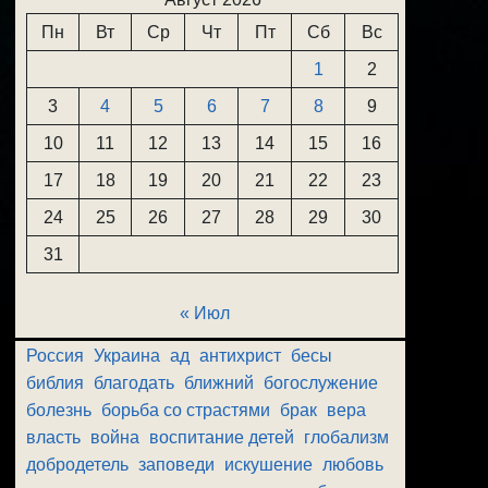
Пн
Вт
Ср
Чт
Пт
Сб
Вс
1
2
3
4
5
6
7
8
9
10
11
12
13
14
15
16
17
18
19
20
21
22
23
24
25
26
27
28
29
30
31
« Июл
Россия
Украина
ад
антихрист
бесы
библия
благодать
ближний
богослужение
болезнь
борьба со страстями
брак
вера
власть
война
воспитание детей
глобализм
добродетель
заповеди
искушение
любовь