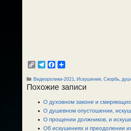
C
T
F
О
o
e
a
т
Рубрики
Видеоролики-2021
,
Искушение
,
Скорбь, душ
p
l
c
п
Похожие записи
y
e
e
р
L
g
b
а
О духовном законе и смиряющих 
i
r
o
в
n
О душевном опустошении, искуше
a
o
и
k
m
k
т
О прощении должников, и искуше
ь
Об искушениях и преодолении их