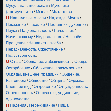
Мусульманство, ислам
/
Мученики
(лжемученики)
/
Мысли
/
Мытарства
.
Н
Навязчивые мысли
/
Надежда, Мечта
/
Наказание
/
Насилие
/
Наставник, духовник
/
Наука
/
Национальность
/
Начальник
/
Начинающему
/
Недовольство
/
Незлобие,
Прощение
/
Ненависть, злоба
/
Нераскаянность, Ожесточение
/
Нравственность
.
О
О нас
/
Обещание, Забывчивость
/
Обида,
Оскорбление
/
Обличение, вразумление
/
Обряды, внешнее, традиции
/
Общение,
Разговоры
/
Общество
/
Община
/
Одежда,
Внешний вид
/
Откровение
/
Отчужденность,
Отрешенность
/
Отшельник, уединение,
одиночество
.
П
Падения
/
Переживание
/
Пища,