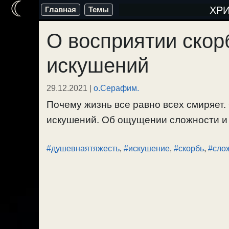
☾
Перейти
ХР
Главная
Темы
к
О восприятии скор
содержимому
искушений
29.12.2021
|
о.Серафим.
Почему жизнь все равно всех смиряет.
искушений. Об ощущении сложности и п
#душевнаятяжесть
,
#искушение
,
#скорбь
,
#сло