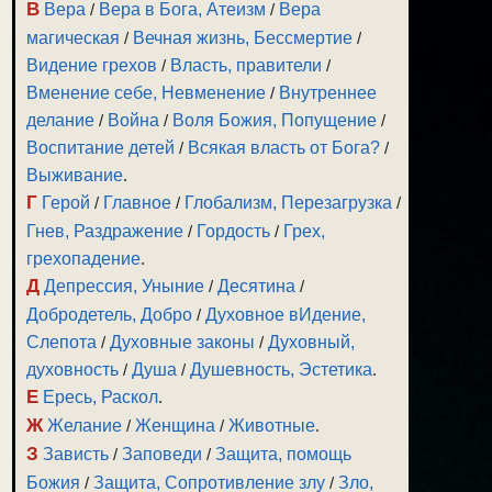
В
Вера
/
Вера в Бога, Атеизм
/
Вера
магическая
/
Вечная жизнь, Бессмертие
/
Видение грехов
/
Власть, правители
/
Вменение себе, Невменение
/
Внутреннее
делание
/
Война
/
Воля Божия, Попущение
/
Воспитание детей
/
Всякая власть от Бога?
/
Выживание
.
Г
Герой
/
Главное
/
Глобализм, Перезагрузка
/
Гнев, Раздражение
/
Гордость
/
Грех,
грехопадение
.
Д
Депрессия, Уныние
/
Десятина
/
Добродетель, Добро
/
Духовное вИдение,
Слепота
/
Духовные законы
/
Духовный,
духовность
/
Душа
/
Душевность, Эстетика
.
Е
Ересь, Раскол
.
Ж
Желание
/
Женщина
/
Животные
.
З
Зависть
/
Заповеди
/
Защита, помощь
Божия
/
Защита, Сопротивление злу
/
Зло,