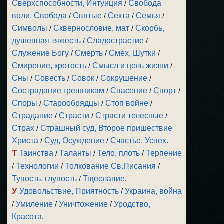
Сверхспособности, Интуиция
/
Свобода
воли, Свобода
/
Святые
/
Секта
/
Семья
/
Символы
/
Сквернословие, мат
/
Скорбь,
душевная тяжесть
/
Сладострастие
/
Служение Богу
/
Смерть
/
Смех, Шутки
/
Смирение, кротость
/
Смысл и цель жизни
/
Сны
/
Совесть
/
Совок
/
Сокрушение
/
Сострадание грешникам
/
Спасение
/
Спорт
/
Споры
/
Старообрядцы
/
Стоп войне
/
Страдание
/
Страсти
/
Страсти телесные
/
Страх
/
Страшный суд, Второе пришествие
Христа
/
Суд, Осуждение
/
Счастье, Успех
.
Т
Таинства
/
Таланты
/
Тело, плоть
/
Терпение
/
Технологии
/
Толкование Св.Писания
/
Тупость, глупость
/
Тщеславие
.
У
Удовольствие, Приятность
/
Украина, война
/
Умиление
/
Уничтожение
/
Уродство,
Красота
.