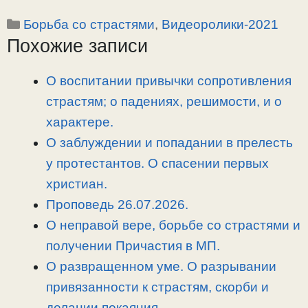
o
e
a
т
Рубрики
Борьба со страстями
,
Видеоролики-2021
p
l
c
п
Похожие записи
y
e
e
р
L
g
b
а
i
r
o
в
О воспитании привычки сопротивления
n
a
o
и
страстям; о падениях, решимости, и о
k
m
k
т
характере.
ь
О заблуждении и попадании в прелесть
у протестантов. О спасении первых
христиан.
Проповедь 26.07.2026.
О неправой вере, борьбе со страстями и
получении Причастия в МП.
О развращенном уме. О разрывании
привязанности к страстям, скорби и
делании покаяния.