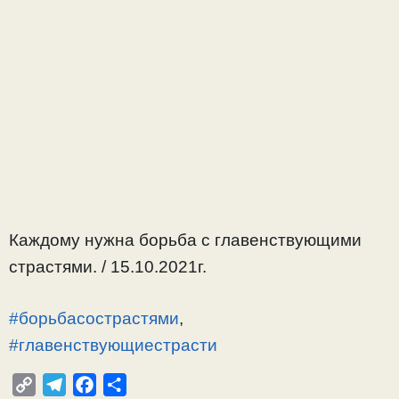
Каждому нужна борьба с главенствующими
страстями. / 15.10.2021г.
#борьбасострастями
,
#главенствующиестрасти
C
T
F
О