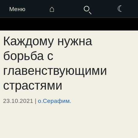
⌂
☾
Меню
Перейти
к
Каждому нужна
содержимому
борьба с
главенствующими
страстями
23.10.2021
|
о.Серафим.