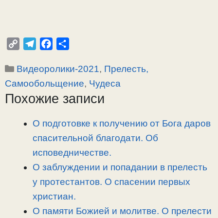
C
T
F
О
o
e
a
т
Рубрики
Видеоролики-2021
,
Прелесть,
p
l
c
п
y
e
e
р
Самообольщение
,
Чудеса
L
g
b
а
Похожие записи
i
r
o
в
n
a
o
и
О подготовке к получению от Бога даров
k
m
k
т
спасительной благодати. Об
ь
исповедничестве.
О заблуждении и попадании в прелесть
у протестантов. О спасении первых
христиан.
О памяти Божией и молитве. О прелести