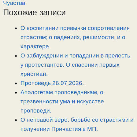
y
e
e
р
Чувства
L
g
b
а
Похожие записи
i
r
o
в
n
a
o
и
О воспитании привычки сопротивления
k
m
k
т
страстям; о падениях, решимости, и о
ь
характере.
О заблуждении и попадании в прелесть
у протестантов. О спасении первых
христиан.
Проповедь 26.07.2026.
Апологетам проповедникам, о
трезвенности ума и искусстве
проповеди.
О неправой вере, борьбе со страстями и
получении Причастия в МП.