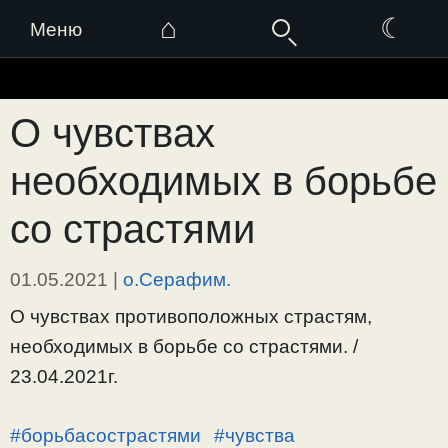
⌂
☾
Меню
Перейти
к
О чувствах
содержимому
необходимых в борьбе
со страстями
01.05.2021
|
о.Серафим.
О чувствах противоположных страстям,
необходимых в борьбе со страстями. /
23.04.2021г.
#борьбасострастями
#чувства