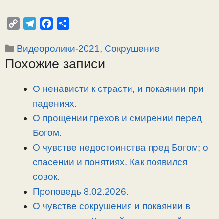
C
T
F
О
o
e
a
т
Рубрики
Видеоролики-2021
,
Сокрушение
p
l
c
п
Похожие записи
y
e
e
р
L
g
b
а
i
r
o
в
О ненависти к страсти, и покаянии при
n
a
o
и
падениях.
k
m
k
т
О прощении грехов и смирении перед
ь
Богом.
О чувстве недостоинства пред Богом; о
спасении и понятиях. Как появился
совок.
Проповедь 8.02.2026.
О чувстве сокрушения и покаянии в