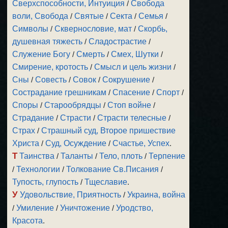
Сверхспособности, Интуиция
/
Свобода
воли, Свобода
/
Святые
/
Секта
/
Семья
/
Символы
/
Сквернословие, мат
/
Скорбь,
душевная тяжесть
/
Сладострастие
/
Служение Богу
/
Смерть
/
Смех, Шутки
/
Смирение, кротость
/
Смысл и цель жизни
/
Сны
/
Совесть
/
Совок
/
Сокрушение
/
Сострадание грешникам
/
Спасение
/
Спорт
/
Споры
/
Старообрядцы
/
Стоп войне
/
Страдание
/
Страсти
/
Страсти телесные
/
Страх
/
Страшный суд, Второе пришествие
Христа
/
Суд, Осуждение
/
Счастье, Успех
.
Т
Таинства
/
Таланты
/
Тело, плоть
/
Терпение
/
Технологии
/
Толкование Св.Писания
/
Тупость, глупость
/
Тщеславие
.
У
Удовольствие, Приятность
/
Украина, война
/
Умиление
/
Уничтожение
/
Уродство,
Красота
.