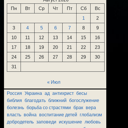
Пн
Вт
Ср
Чт
Пт
Сб
Вс
1
2
3
4
5
6
7
8
9
10
11
12
13
14
15
16
17
18
19
20
21
22
23
24
25
26
27
28
29
30
31
« Июл
Россия
Украина
ад
антихрист
бесы
библия
благодать
ближний
богослужение
болезнь
борьба со страстями
брак
вера
власть
война
воспитание детей
глобализм
добродетель
заповеди
искушение
любовь