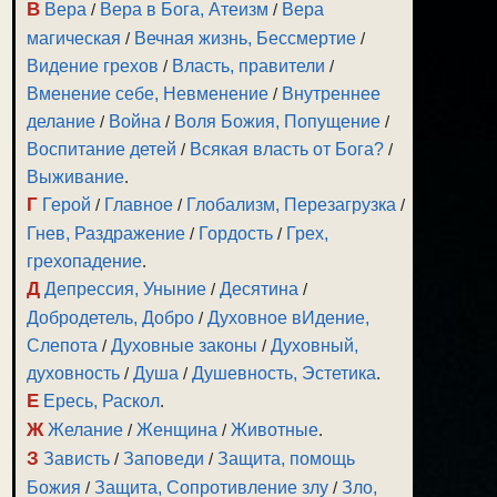
В
Вера
/
Вера в Бога, Атеизм
/
Вера
магическая
/
Вечная жизнь, Бессмертие
/
Видение грехов
/
Власть, правители
/
Вменение себе, Невменение
/
Внутреннее
делание
/
Война
/
Воля Божия, Попущение
/
Воспитание детей
/
Всякая власть от Бога?
/
Выживание
.
Г
Герой
/
Главное
/
Глобализм, Перезагрузка
/
Гнев, Раздражение
/
Гордость
/
Грех,
грехопадение
.
Д
Депрессия, Уныние
/
Десятина
/
Добродетель, Добро
/
Духовное вИдение,
Слепота
/
Духовные законы
/
Духовный,
духовность
/
Душа
/
Душевность, Эстетика
.
Е
Ересь, Раскол
.
Ж
Желание
/
Женщина
/
Животные
.
З
Зависть
/
Заповеди
/
Защита, помощь
Божия
/
Защита, Сопротивление злу
/
Зло,