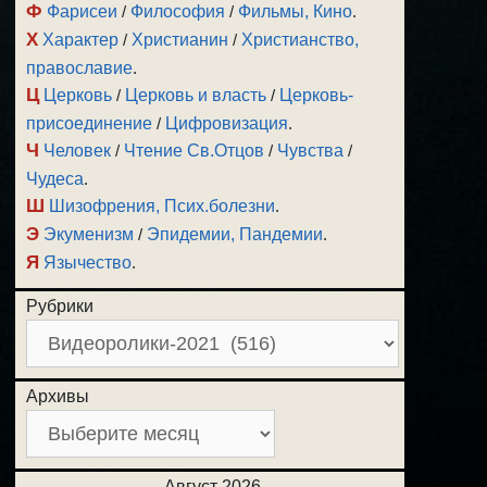
Ф
Фарисеи
/
Философия
/
Фильмы, Кино
.
Х
Характер
/
Христианин
/
Христианство,
православие
.
Ц
Церковь
/
Церковь и власть
/
Церковь-
присоединение
/
Цифровизация
.
Ч
Человек
/
Чтение Св.Отцов
/
Чувства
/
Чудеса
.
Ш
Шизофрения, Псих.болезни
.
Э
Экуменизм
/
Эпидемии, Пандемии
.
Я
Язычество
.
Рубрики
Архивы
Август 2026