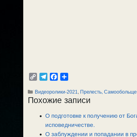
C
T
F
О
o
e
a
т
Рубрики
Видеоролики-2021
,
Прелесть, Самообольще
p
l
c
п
Похожие записи
y
e
e
р
L
g
b
а
О подготовке к получению от Бог
i
r
o
в
n
исповедничестве.
a
o
и
k
m
k
т
О заблуждении и попадании в пр