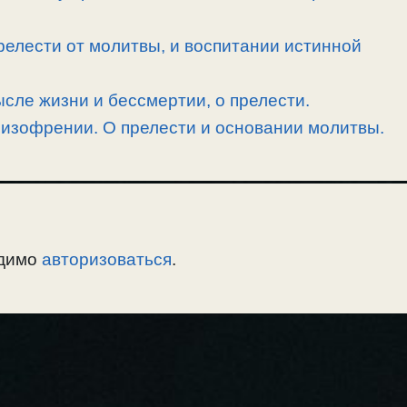
релести от молитвы, и воспитании истинной
ысле жизни и бессмертии, о прелести.
шизофрении. О прелести и основании молитвы.
одимо
авторизоваться
.