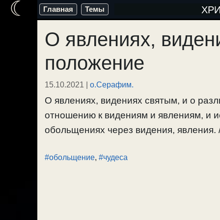
☾
Перейти
ХР
Главная
Темы
к
О явлениях, виден
содержимому
положение
15.10.2021
|
о.Серафим.
О явлениях, видениях святым, и о раз
отношению к видениям и явлениям, и 
обольщениях через видения, явления. /
#обольщение
,
#чудеса