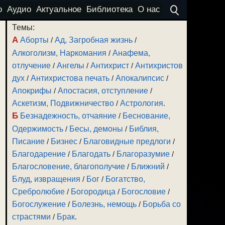
о
Аудио
Актуальное
Библиотека
О нас
Темы:
А
Аборты
/
Ад, Загробная жизнь
/
Алкоголизм, Наркомания
/
Анафема,
отлучение
/
Ангелы
/
Антихрист
/
Антихристов
дух
/
Антихристова печать
/
Апокалипсис
/
Апокрифы
/
Апостасия, отступление
/
Аскетизм, Подвижничество
/
Астрология
.
Б
Безнадежность, отчаяние
/
Беснование,
Одержимость
/
Бесы, демоны
/
Библия,
Писание
/
Бизнес
/
Благовидные предлоги
/
Благодарение
/
Благодать
/
Благоразумие
/
Благословение, благополучие
/
Ближний
/
Блуд, извращения
/
Бог
/
Богатство,
Сребролюбие
/
Богородица
/
Богословие
/
Богослужение
/
Болезнь, немощь
/
Борьба со
страстями
/
Брак
.