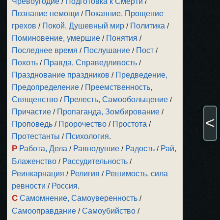
Чревоугодие
/
Подготовка к Смерти
/
Познание немощи
/
Покаяние, Прощение
грехов
/
Покой, Душевный мир
/
Политика
/
Поминовение, умершие
/
Понятия
/
Последнее время
/
Послушание
/
Пост
/
Похоть
/
Правда, Справедливость
/
Празднование праздников
/
Предведение,
Предопределение
/
Преемственность,
Священство
/
Прелесть, Самообольщение
/
Причастие
/
Пропаганда, Зомбирование
/
<
Проповедь
/
Пророчество
/
Простота
/
Протестанты
/
Психология
.
Р
Работа, Дела
/
Равнодушие
/
Радость
/
Рай,
Блаженство
/
Рассудительность
/
Реинкарнация
/
Религия
/
Решимость, сила
ревности
/
Россия
.
С
Самомнение, Самоуверенность
/
Самооправдание
/
Самоубийство
/