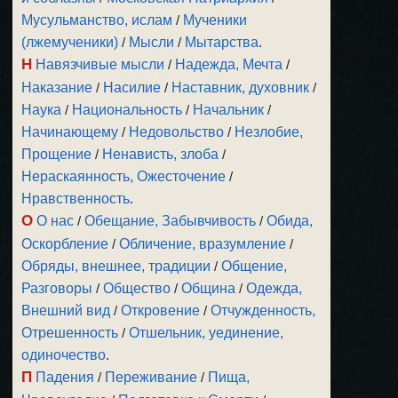
Мусульманство, ислам
/
Мученики
(лжемученики)
/
Мысли
/
Мытарства
.
Н
Навязчивые мысли
/
Надежда, Мечта
/
Наказание
/
Насилие
/
Наставник, духовник
/
Наука
/
Национальность
/
Начальник
/
Начинающему
/
Недовольство
/
Незлобие,
Прощение
/
Ненависть, злоба
/
Нераскаянность, Ожесточение
/
Нравственность
.
О
О нас
/
Обещание, Забывчивость
/
Обида,
Оскорбление
/
Обличение, вразумление
/
Обряды, внешнее, традиции
/
Общение,
Разговоры
/
Общество
/
Община
/
Одежда,
Внешний вид
/
Откровение
/
Отчужденность,
Отрешенность
/
Отшельник, уединение,
одиночество
.
П
Падения
/
Переживание
/
Пища,