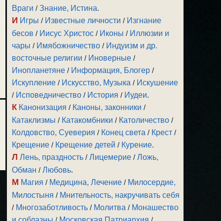
Враги
/
Знание, Истина
.
И
Игры
/
Известные личности
/
Изгнание
бесов
/
Иисус Христос
/
Иконы
/
Иллюзии и
чары
/
Имябожничество
/
Индуизм и др.
восточные религии
/
Иноверные
/
Инопланетяне
/
Информация, Блогер
/
Искупление
/
Искусство, Музыка
/
Искушение
/
Исповедничество
/
История
/
Иудеи
.
К
Канонизация
/
Каноны, законники
/
Катаклизмы
/
Катакомбники
/
Католичество
/
Колдовство, Суеверия
/
Конец света
/
Крест
/
Крещение
/
Крещение детей
/
Курение
.
Л
Лень, праздность
/
Лицемерие
/
Ложь,
Обман
/
Любовь
.
М
Магия
/
Медицина, Лечение
/
Милосердие,
Милостыня
/
Мнительность, накручивать себя
/
Многозаботливость
/
Молитва
/
Монашество
и соблазны
/
Московская Патриархия
/