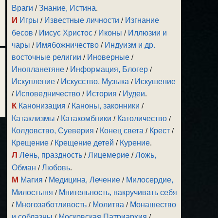
Враги
/
Знание, Истина
.
И
Игры
/
Известные личности
/
Изгнание
бесов
/
Иисус Христос
/
Иконы
/
Иллюзии и
чары
/
Имябожничество
/
Индуизм и др.
восточные религии
/
Иноверные
/
Инопланетяне
/
Информация, Блогер
/
Искупление
/
Искусство, Музыка
/
Искушение
/
Исповедничество
/
История
/
Иудеи
.
К
Канонизация
/
Каноны, законники
/
Катаклизмы
/
Катакомбники
/
Католичество
/
Колдовство, Суеверия
/
Конец света
/
Крест
/
Крещение
/
Крещение детей
/
Курение
.
Л
Лень, праздность
/
Лицемерие
/
Ложь,
Обман
/
Любовь
.
М
Магия
/
Медицина, Лечение
/
Милосердие,
Милостыня
/
Мнительность, накручивать себя
/
Многозаботливость
/
Молитва
/
Монашество
и соблазны
/
Московская Патриархия
/