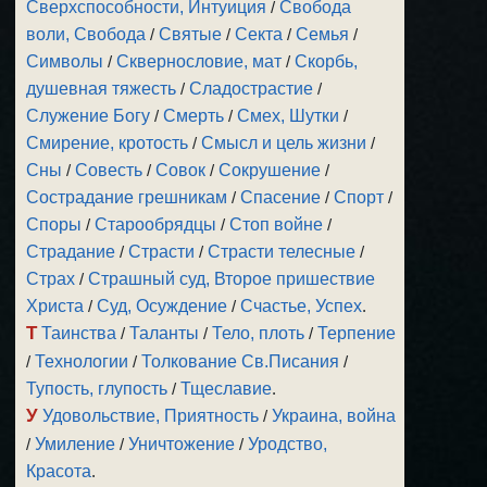
Сверхспособности, Интуиция
/
Свобода
воли, Свобода
/
Святые
/
Секта
/
Семья
/
Символы
/
Сквернословие, мат
/
Скорбь,
душевная тяжесть
/
Сладострастие
/
Служение Богу
/
Смерть
/
Смех, Шутки
/
Смирение, кротость
/
Смысл и цель жизни
/
Сны
/
Совесть
/
Совок
/
Сокрушение
/
Сострадание грешникам
/
Спасение
/
Спорт
/
Споры
/
Старообрядцы
/
Стоп войне
/
Страдание
/
Страсти
/
Страсти телесные
/
Страх
/
Страшный суд, Второе пришествие
Христа
/
Суд, Осуждение
/
Счастье, Успех
.
Т
Таинства
/
Таланты
/
Тело, плоть
/
Терпение
/
Технологии
/
Толкование Св.Писания
/
Тупость, глупость
/
Тщеславие
.
У
Удовольствие, Приятность
/
Украина, война
/
Умиление
/
Уничтожение
/
Уродство,
Красота
.