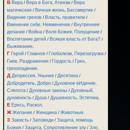
В
Вера
/
Вера в Бога, Атеизм
/
Вера
магическая
/
Вечная жизнь, Бессмертие
/
Видение грехов
/
Власть, правители
/
Вменение себе, Невменение
/
Внутреннее
делание
/
Война
/
Воля Божия, Попущение
/
Воспитание детей
/
Всякая власть от Бога?
/
Выживание
.
Г
Герой
/
Главное
/
Глобализм, Перезагрузка
/
Гнев, Раздражение
/
Гордость
/
Грех,
грехопадение
.
Д
Депрессия, Уныние
/
Десятина
/
Добродетель, Добро
/
Духовное вИдение,
Слепота
/
Духовные законы
/
Духовный,
духовность
/
Душа
/
Душевность, Эстетика
.
Е
Ересь, Раскол
.
Ж
Желание
/
Женщина
/
Животные
.
З
Зависть
/
Заповеди
/
Защита, помощь
Божия
/
Защита, Сопротивление злу
/
Зло,