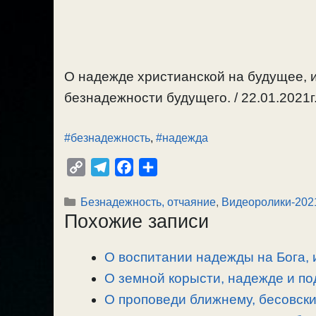
О надежде христианской на будущее, 
безнадежности будущего. / 22.01.2021г
#безнадежность
,
#надежда
C
T
F
О
o
e
a
т
Рубрики
Безнадежность, отчаяние
,
Видеоролики-202
p
l
c
п
Похожие записи
y
e
e
р
L
g
b
а
О воспитании надежды на Бога, 
i
r
o
в
n
О земной корысти, надежде и по
a
o
и
k
m
k
т
О проповеди ближнему, бесовски
ь