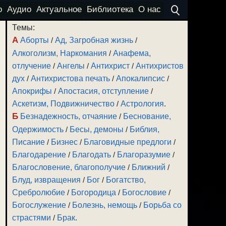
о
Аудио
Актуальное
Библиотека
О нас
Темы:
А
Аборты
/
Ад, Загробная жизнь
/
Алкоголизм, Наркомания
/
Анафема,
отлучение
/
Ангелы
/
Антихрист
/
Антихристов
дух
/
Антихристова печать
/
Апокалипсис
/
Апокрифы
/
Апостасия, отступление
/
Аскетизм, Подвижничество
/
Астрология
.
Б
Безнадежность, отчаяние
/
Беснование,
Одержимость
/
Бесы, демоны
/
Библия,
Писание
/
Бизнес
/
Благовидные предлоги
/
Благодарение
/
Благодать
/
Благоразумие
/
Благословение, благополучие
/
Ближний
/
Блуд, извращения
/
Бог
/
Богатство,
Сребролюбие
/
Богородица
/
Богословие
/
Богослужение
/
Болезнь, немощь
/
Борьба со
страстями
/
Брак
.