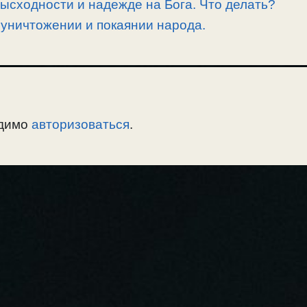
зысходности и надежде на Бога. Что делать?
уничтожении и покаянии народа.
одимо
авторизоваться
.