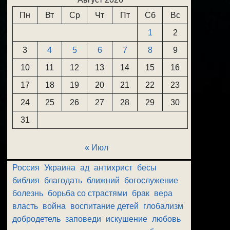
Пн
Вт
Ср
Чт
Пт
Сб
Вс
1
2
3
4
5
6
7
8
9
10
11
12
13
14
15
16
17
18
19
20
21
22
23
24
25
26
27
28
29
30
31
« Июл
Россия
Украина
ад
антихрист
бесы
библия
благодать
ближний
богослужение
болезнь
борьба со страстями
брак
вера
власть
война
воспитание детей
глобализм
добродетель
заповеди
искушение
любовь