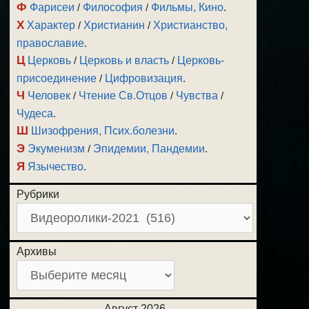
Ф
Фарисеи
/
Философия
/
Фильмы, Кино
.
Х
Характер
/
Христианин
/
Христианство,
православие
.
Ц
Церковь
/
Церковь и власть
/
Церковь-
присоединение
/
Цифровизация
.
Ч
Человек
/
Чтение Св.Отцов
/
Чувства
/
Чудеса
.
Ш
Шизофрения, Псих.болезни
.
Э
Экуменизм
/
Эпидемии, Пандемии
.
Я
Язычество
.
Рубрики
Архивы
Август 2026