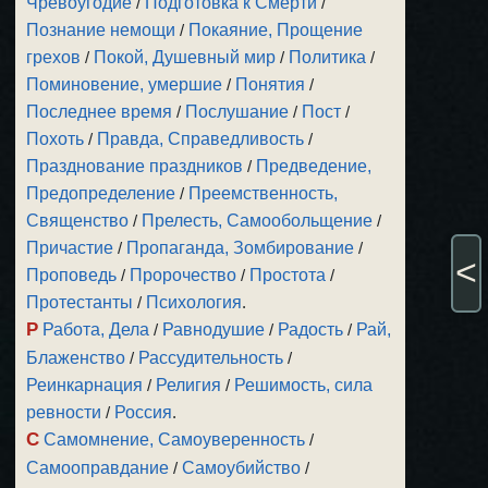
Чревоугодие
/
Подготовка к Смерти
/
Познание немощи
/
Покаяние, Прощение
грехов
/
Покой, Душевный мир
/
Политика
/
Поминовение, умершие
/
Понятия
/
Последнее время
/
Послушание
/
Пост
/
Похоть
/
Правда, Справедливость
/
Празднование праздников
/
Предведение,
Предопределение
/
Преемственность,
Священство
/
Прелесть, Самообольщение
/
Причастие
/
Пропаганда, Зомбирование
/
<
Проповедь
/
Пророчество
/
Простота
/
Протестанты
/
Психология
.
Р
Работа, Дела
/
Равнодушие
/
Радость
/
Рай,
Блаженство
/
Рассудительность
/
Реинкарнация
/
Религия
/
Решимость, сила
ревности
/
Россия
.
С
Самомнение, Самоуверенность
/
Самооправдание
/
Самоубийство
/