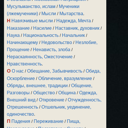
Мусульманство, ислам
/
Мученики
(лжемученики)
/
Мысли
/
Мытарства
.
Н
Навязчивые мысли
/
Надежда, Мечта
/
Наказание
/
Насилие
/
Наставник, духовник
/
Наука
/
Национальность
/
Начальник
/
Начинающему
/
Недовольство
/
Незлобие,
Прощение
/
Ненависть, злоба
/
Нераскаянность, Ожесточение
/
Нравственность
.
О
О нас
/
Обещание, Забывчивость
/
Обида,
Оскорбление
/
Обличение, вразумление
/
Обряды, внешнее, традиции
/
Общение,
Разговоры
/
Общество
/
Община
/
Одежда,
Внешний вид
/
Откровение
/
Отчужденность,
Отрешенность
/
Отшельник, уединение,
одиночество
.
П
Падения
/
Переживание
/
Пища,