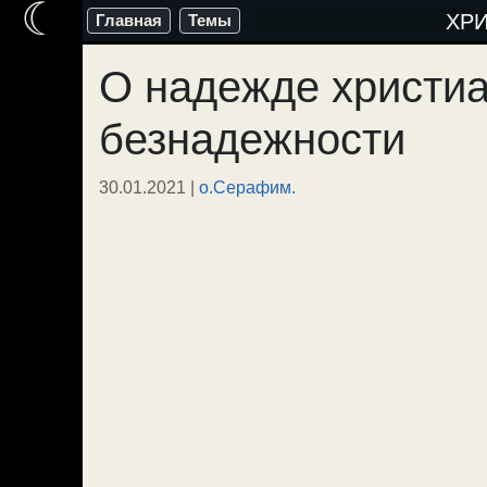
☾
Перейти
ХР
Главная
Темы
к
О надежде христиа
содержимому
безнадежности
30.01.2021
|
о.Серафим.