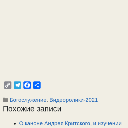
C
T
F
О
o
e
a
т
Рубрики
Богослужение
,
Видеоролики-2021
p
l
c
п
Похожие записи
y
e
e
р
L
g
b
а
i
r
o
в
О каноне Андрея Критского, и изучении