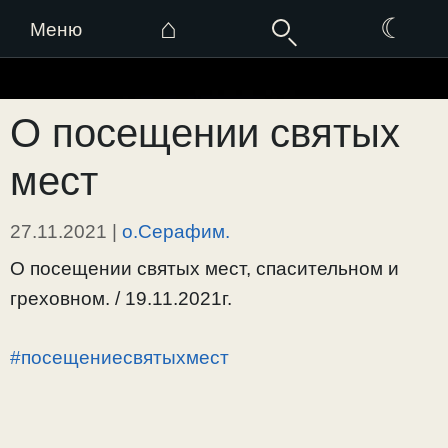
⌂
☾
Меню
Перейти
к
О посещении святых
содержимому
мест
27.11.2021
|
о.Серафим.
О посещении святых мест, спасительном и
греховном. / 19.11.2021г.
#посещениесвятыхмест