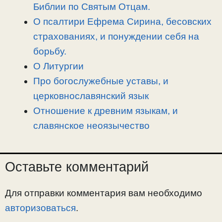
n
a
o
и
Библии по Святым Отцам.
k
m
k
т
О псалтири Ефрема Сирина, бесовских
ь
страхованиях, и понуждении себя на
борьбу.
О Литургии
Про богослужебные уставы, и
церковнославянский язык
Отношение к древним языкам, и
славянское неоязычество
Оставьте комментарий
Для отправки комментария вам необходимо
авторизоваться
.