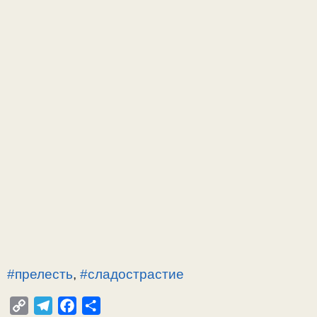
#прелесть
,
#сладострастие
C
T
F
О