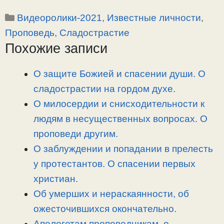
o
e
a
т
Рубрики
Видеоролики-2021
,
Известные личности
,
p
l
c
п
y
e
e
р
Проповедь
,
Сладострастие
L
g
b
а
Похожие записи
i
r
o
в
n
a
o
и
О защите Божией и спасении души. О
k
m
k
т
сладострастии на гордом духе.
ь
О милосердии и снисходительности к
людям в несущественных вопросах. О
проповеди другим.
О заблуждении и попадании в прелесть
у протестантов. О спасении первых
христиан.
Об умерших и нераскаянности, об
ожесточившихся окончательно.
Апологетам проповедникам, о