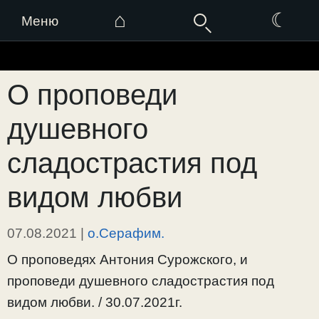
⌂
☾
Меню
Перейти
к
О проповеди
содержимому
душевного
сладострастия под
видом любви
07.08.2021
|
о.Серафим.
О проповедях Антония Сурожского, и
проповеди душевного сладострастия под
видом любви. / 30.07.2021г.