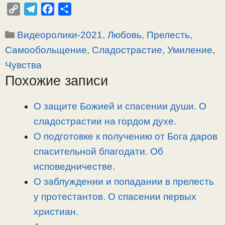
C
T
F
О
o
e
a
т
Рубрики
Видеоролики-2021
,
Любовь
,
Прелесть,
p
l
c
п
y
e
e
р
Самообольщение
,
Сладострастие
,
Умиление
,
L
g
b
а
Чувства
i
r
o
в
Похожие записи
n
a
o
и
k
m
k
т
О защите Божией и спасении души. О
ь
сладострастии на гордом духе.
О подготовке к получению от Бога даров
спасительной благодати. Об
исповедничестве.
О заблуждении и попадании в прелесть
у протестантов. О спасении первых
христиан.