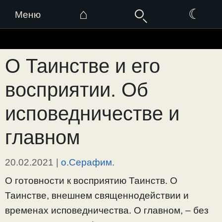
⌂
☾
Меню
Перейти
к
О Таинстве и его
содержимому
восприятии. Об
исповедничестве и
главном
20.02.2021
|
о.Серафим.
О готовности к восприятию Таинств. О
Таинстве, внешнем священнодействии и
временах исповедничества. О главном, – без