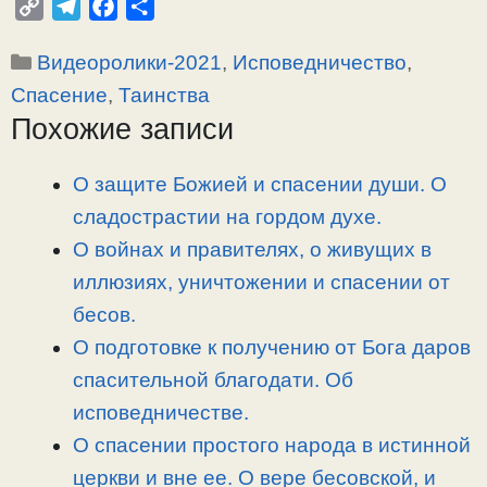
C
T
F
О
o
e
a
т
Рубрики
Видеоролики-2021
,
Исповедничество
,
p
l
c
п
y
e
e
р
Спасение
,
Таинства
L
g
b
а
Похожие записи
i
r
o
в
n
a
o
и
О защите Божией и спасении души. О
k
m
k
т
сладострастии на гордом духе.
ь
О войнах и правителях, о живущих в
иллюзиях, уничтожении и спасении от
бесов.
О подготовке к получению от Бога даров
спасительной благодати. Об
исповедничестве.
О спасении простого народа в истинной
церкви и вне ее. О вере бесовской, и