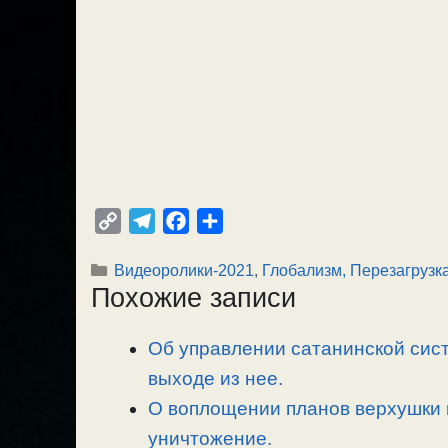
C
T
F
О
o
e
a
т
Рубрики
Видеоролики-2021
,
Глобализм, Перезагрузк
p
l
c
п
Похожие записи
y
e
e
р
L
g
b
а
Об управлении сатанинской сист
i
r
o
в
n
выходе из нее.
a
o
и
k
m
k
т
О воплощении планов верхушки г
ь
уничтожение.