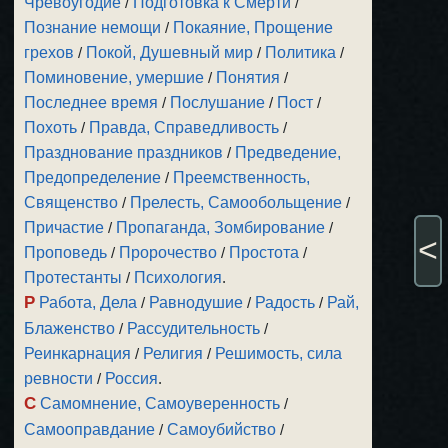
Чревоугодие
/
Подготовка к Смерти
/
Познание немощи
/
Покаяние, Прощение
грехов
/
Покой, Душевный мир
/
Политика
/
Поминовение, умершие
/
Понятия
/
Последнее время
/
Послушание
/
Пост
/
Похоть
/
Правда, Справедливость
/
Празднование праздников
/
Предведение,
Предопределение
/
Преемственность,
Священство
/
Прелесть, Самообольщение
/
Причастие
/
Пропаганда, Зомбирование
/
<
Проповедь
/
Пророчество
/
Простота
/
Протестанты
/
Психология
.
Р
Работа, Дела
/
Равнодушие
/
Радость
/
Рай,
Блаженство
/
Рассудительность
/
Реинкарнация
/
Религия
/
Решимость, сила
ревности
/
Россия
.
С
Самомнение, Самоуверенность
/
Самооправдание
/
Самоубийство
/