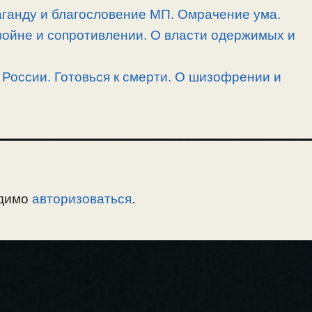
аганду и благословение МП. Омрачение ума.
войне и сопротивлении. О власти одержимых и
России. Готовься к смерти. О шизофрении и
одимо
авторизоваться
.