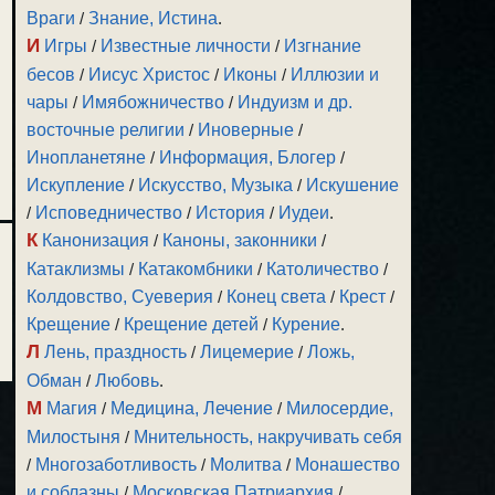
Враги
/
Знание, Истина
.
И
Игры
/
Известные личности
/
Изгнание
бесов
/
Иисус Христос
/
Иконы
/
Иллюзии и
чары
/
Имябожничество
/
Индуизм и др.
восточные религии
/
Иноверные
/
Инопланетяне
/
Информация, Блогер
/
Искупление
/
Искусство, Музыка
/
Искушение
/
Исповедничество
/
История
/
Иудеи
.
К
Канонизация
/
Каноны, законники
/
Катаклизмы
/
Катакомбники
/
Католичество
/
Колдовство, Суеверия
/
Конец света
/
Крест
/
Крещение
/
Крещение детей
/
Курение
.
Л
Лень, праздность
/
Лицемерие
/
Ложь,
Обман
/
Любовь
.
М
Магия
/
Медицина, Лечение
/
Милосердие,
Милостыня
/
Мнительность, накручивать себя
/
Многозаботливость
/
Молитва
/
Монашество
и соблазны
/
Московская Патриархия
/