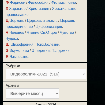
Ф
Фарисеи
/
Философия
/
Фильмы, Кино
.
Х
Характер
/
Христианин
/
Христианство,
православие
.
Ц
Церковь
/
Церковь и власть
/
Церковь-
присоединение
/
Цифровизация
.
Ч
Человек
/
Чтение Св.Отцов
/
Чувства
/
Чудеса
.
Ш
Шизофрения, Псих.болезни
.
Э
Экуменизм
/
Эпидемии, Пандемии
.
Я
Язычество
.
Рубрики
Архивы
Август 2026