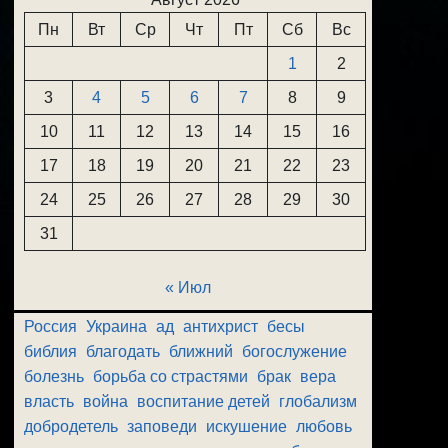
Пн
Вт
Ср
Чт
Пт
Сб
Вс
1
2
3
4
5
6
7
8
9
10
11
12
13
14
15
16
17
18
19
20
21
22
23
24
25
26
27
28
29
30
31
« Июл
Россия
Украина
ад
антихрист
бесы
библия
благодать
ближний
богослужение
болезнь
борьба со страстями
брак
вера
власть
война
воспитание детей
глобализм
добродетель
заповеди
искушение
любовь