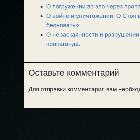
О погружении во зло через проп
О войне и уничтожении. О Стоп 
бесноватых
О нераскаянности и разрушении 
пропаганде.
Оставьте комментарий
Для отправки комментария вам необх