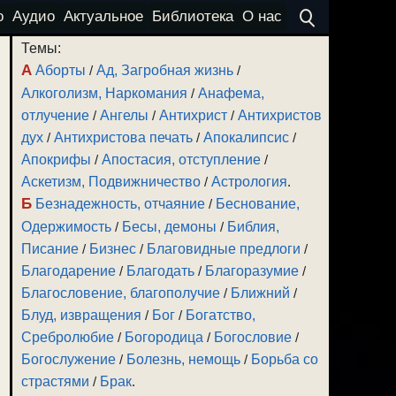
о
Аудио
Актуальное
Библиотека
О нас
Темы:
А
Аборты
/
Ад, Загробная жизнь
/
Алкоголизм, Наркомания
/
Анафема,
отлучение
/
Ангелы
/
Антихрист
/
Антихристов
дух
/
Антихристова печать
/
Апокалипсис
/
Апокрифы
/
Апостасия, отступление
/
Аскетизм, Подвижничество
/
Астрология
.
Б
Безнадежность, отчаяние
/
Беснование,
Одержимость
/
Бесы, демоны
/
Библия,
Писание
/
Бизнес
/
Благовидные предлоги
/
Благодарение
/
Благодать
/
Благоразумие
/
Благословение, благополучие
/
Ближний
/
Блуд, извращения
/
Бог
/
Богатство,
Сребролюбие
/
Богородица
/
Богословие
/
Богослужение
/
Болезнь, немощь
/
Борьба со
страстями
/
Брак
.