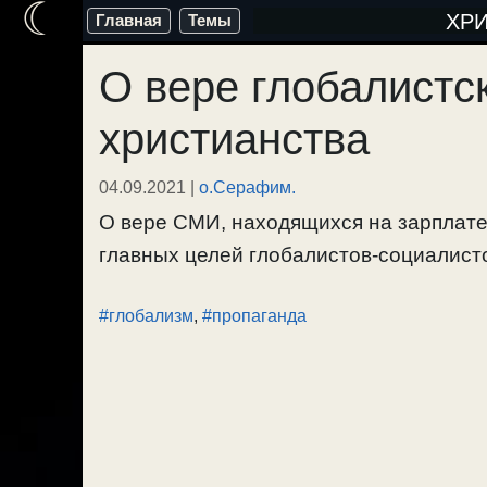
☾
Перейти
ХР
Главная
Темы
к
О вере глобалист
содержимому
христианства
04.09.2021
|
о.Серафим.
О вере СМИ, находящихся на зарплате
главных целей глобалистов-социалисто
#глобализм
,
#пропаганда