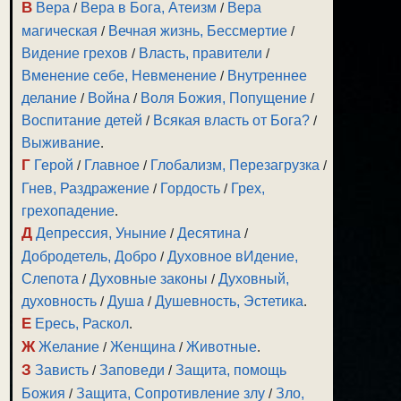
В
Вера
/
Вера в Бога, Атеизм
/
Вера
магическая
/
Вечная жизнь, Бессмертие
/
Видение грехов
/
Власть, правители
/
Вменение себе, Невменение
/
Внутреннее
делание
/
Война
/
Воля Божия, Попущение
/
Воспитание детей
/
Всякая власть от Бога?
/
Выживание
.
Г
Герой
/
Главное
/
Глобализм, Перезагрузка
/
Гнев, Раздражение
/
Гордость
/
Грех,
грехопадение
.
Д
Депрессия, Уныние
/
Десятина
/
Добродетель, Добро
/
Духовное вИдение,
Слепота
/
Духовные законы
/
Духовный,
духовность
/
Душа
/
Душевность, Эстетика
.
Е
Ересь, Раскол
.
Ж
Желание
/
Женщина
/
Животные
.
З
Зависть
/
Заповеди
/
Защита, помощь
Божия
/
Защита, Сопротивление злу
/
Зло,