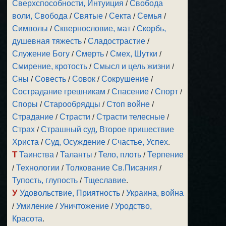
Сверхспособности, Интуиция
/
Свобода
воли, Свобода
/
Святые
/
Секта
/
Семья
/
Символы
/
Сквернословие, мат
/
Скорбь,
душевная тяжесть
/
Сладострастие
/
Служение Богу
/
Смерть
/
Смех, Шутки
/
Смирение, кротость
/
Смысл и цель жизни
/
Сны
/
Совесть
/
Совок
/
Сокрушение
/
Сострадание грешникам
/
Спасение
/
Спорт
/
Споры
/
Старообрядцы
/
Стоп войне
/
Страдание
/
Страсти
/
Страсти телесные
/
Страх
/
Страшный суд, Второе пришествие
Христа
/
Суд, Осуждение
/
Счастье, Успех
.
Т
Таинства
/
Таланты
/
Тело, плоть
/
Терпение
/
Технологии
/
Толкование Св.Писания
/
Тупость, глупость
/
Тщеславие
.
У
Удовольствие, Приятность
/
Украина, война
/
Умиление
/
Уничтожение
/
Уродство,
Красота
.