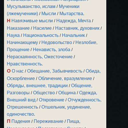
Мусульманство, ислам
/
Мученики
(лжемученики)
/
Мысли
/
Мытарства
.
Н
Навязчивые мысли
/
Надежда, Мечта
/
Наказание
/
Насилие
/
Наставник, духовник
/
Наука
/
Национальность
/
Начальник
/
Начинающему
/
Недовольство
/
Незлобие,
Прощение
/
Ненависть, злоба
/
Нераскаянность, Ожесточение
/
Нравственность
.
О
О нас
/
Обещание, Забывчивость
/
Обида,
Оскорбление
/
Обличение, вразумление
/
Обряды, внешнее, традиции
/
Общение,
Разговоры
/
Общество
/
Община
/
Одежда,
Внешний вид
/
Откровение
/
Отчужденность,
Отрешенность
/
Отшельник, уединение,
одиночество
.
П
Падения
/
Переживание
/
Пища,