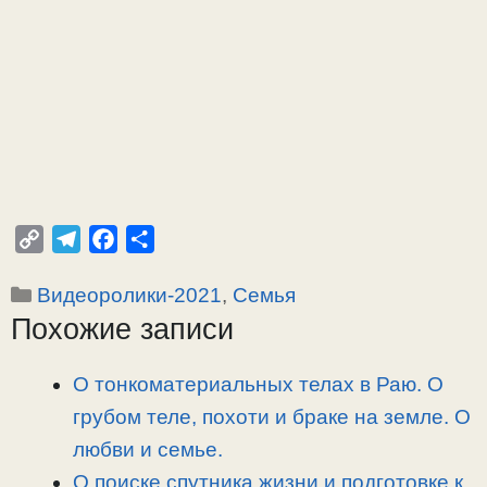
C
T
F
О
o
e
a
т
Рубрики
Видеоролики-2021
,
Семья
p
l
c
п
Похожие записи
y
e
e
р
L
g
b
а
i
r
o
в
О тонкоматериальных телах в Раю. О
n
a
o
и
грубом теле, похоти и браке на земле. О
k
m
k
т
любви и семье.
ь
О поиске спутника жизни и подготовке к