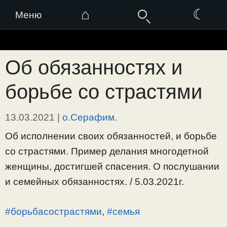
⌂
☾
Меню
Перейти
к
Об обязанностях и
содержимому
борьбе со страстями
13.03.2021
|
о.Серафим.
Об исполнении своих обязанностей, и борьбе
со страстями. Пример делания многодетной
женщины, достигшей спасения. О послушании
и семейных обязанностях. / 5.03.2021г.
#борьбасострастями
,
#семья