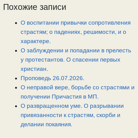
L
g
b
а
Похожие записи
i
r
o
в
n
a
o
и
О воспитании привычки сопротивления
k
m
k
т
страстям; о падениях, решимости, и о
ь
характере.
О заблуждении и попадании в прелесть
у протестантов. О спасении первых
христиан.
Проповедь 26.07.2026.
О неправой вере, борьбе со страстями и
получении Причастия в МП.
О развращенном уме. О разрывании
привязанности к страстям, скорби и
делании покаяния.