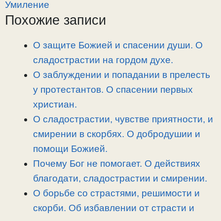
y
e
e
р
Умиление
L
g
b
а
Похожие записи
i
r
o
в
n
a
o
и
О защите Божией и спасении души. О
k
m
k
т
сладострастии на гордом духе.
ь
О заблуждении и попадании в прелесть
у протестантов. О спасении первых
христиан.
О сладострастии, чувстве приятности, и
смирении в скорбях. О добродушии и
помощи Божией.
Почему Бог не помогает. О действиях
благодати, сладострастии и смирении.
О борьбе со страстями, решимости и
скорби. Об избавлении от страсти и