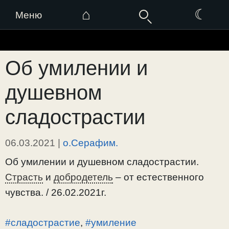
⌂
☾
Меню
Перейти
к
Об умилении и
содержимому
душевном
сладострастии
06.03.2021
|
о.Серафим.
Об умилении и душевном сладострастии.
Страсть
и
добродетель
– от естественного
чувства. / 26.02.2021г.
#сладострастие
,
#умиление