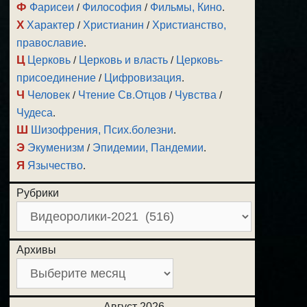
Ф
Фарисеи
/
Философия
/
Фильмы, Кино
.
Х
Характер
/
Христианин
/
Христианство,
православие
.
Ц
Церковь
/
Церковь и власть
/
Церковь-
присоединение
/
Цифровизация
.
Ч
Человек
/
Чтение Св.Отцов
/
Чувства
/
Чудеса
.
Ш
Шизофрения, Псих.болезни
.
Э
Экуменизм
/
Эпидемии, Пандемии
.
Я
Язычество
.
Рубрики
Архивы
Август 2026