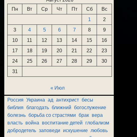
Пн
Вт
Ср
Чт
Пт
Сб
Вс
1
2
3
4
5
6
7
8
9
10
11
12
13
14
15
16
17
18
19
20
21
22
23
24
25
26
27
28
29
30
31
« Июл
Россия
Украина
ад
антихрист
бесы
библия
благодать
ближний
богослужение
болезнь
борьба со страстями
брак
вера
власть
война
воспитание детей
глобализм
добродетель
заповеди
искушение
любовь