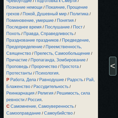
Чревоугодие
/
Подготовка к Смерти
/
Познание немощи
/
Покаяние, Прощение
грехов
/
Покой, Душевный мир
/
Политика
/
Поминовение, умершие
/
Понятия
/
Последнее время
/
Послушание
/
Пост
/
Похоть
/
Правда, Справедливость
/
Празднование праздников
/
Предведение,
Предопределение
/
Преемственность,
Священство
/
Прелесть, Самообольщение
/
Причастие
/
Пропаганда, Зомбирование
/
<
Проповедь
/
Пророчество
/
Простота
/
Протестанты
/
Психология
.
Р
Работа, Дела
/
Равнодушие
/
Радость
/
Рай,
Блаженство
/
Рассудительность
/
Реинкарнация
/
Религия
/
Решимость, сила
ревности
/
Россия
.
С
Самомнение, Самоуверенность
/
Самооправдание
/
Самоубийство
/