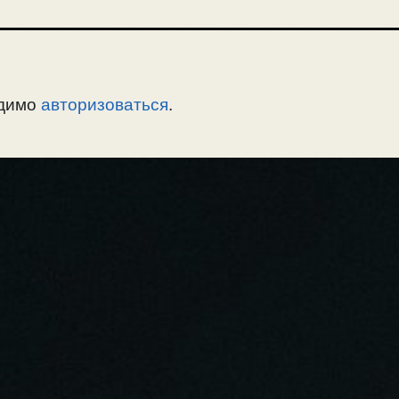
одимо
авторизоваться
.