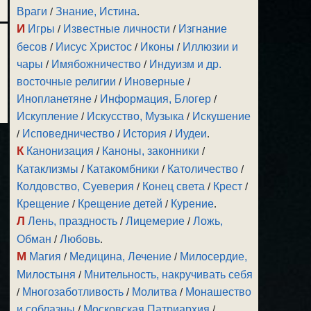
Враги
/
Знание, Истина
.
И
Игры
/
Известные личности
/
Изгнание
бесов
/
Иисус Христос
/
Иконы
/
Иллюзии и
чары
/
Имябожничество
/
Индуизм и др.
восточные религии
/
Иноверные
/
Инопланетяне
/
Информация, Блогер
/
Искупление
/
Искусство, Музыка
/
Искушение
/
Исповедничество
/
История
/
Иудеи
.
К
Канонизация
/
Каноны, законники
/
Катаклизмы
/
Катакомбники
/
Католичество
/
Колдовство, Суеверия
/
Конец света
/
Крест
/
Крещение
/
Крещение детей
/
Курение
.
Л
Лень, праздность
/
Лицемерие
/
Ложь,
Обман
/
Любовь
.
М
Магия
/
Медицина, Лечение
/
Милосердие,
Милостыня
/
Мнительность, накручивать себя
/
Многозаботливость
/
Молитва
/
Монашество
и соблазны
/
Московская Патриархия
/