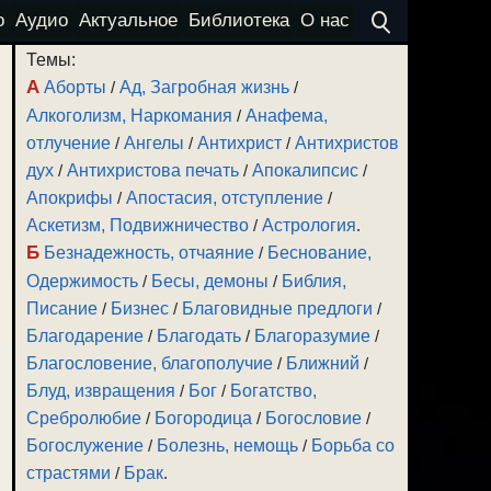
о
Аудио
Актуальное
Библиотека
О нас
Темы:
А
Аборты
/
Ад, Загробная жизнь
/
Алкоголизм, Наркомания
/
Анафема,
отлучение
/
Ангелы
/
Антихрист
/
Антихристов
дух
/
Антихристова печать
/
Апокалипсис
/
Апокрифы
/
Апостасия, отступление
/
Аскетизм, Подвижничество
/
Астрология
.
Б
Безнадежность, отчаяние
/
Беснование,
Одержимость
/
Бесы, демоны
/
Библия,
Писание
/
Бизнес
/
Благовидные предлоги
/
Благодарение
/
Благодать
/
Благоразумие
/
Благословение, благополучие
/
Ближний
/
Блуд, извращения
/
Бог
/
Богатство,
Сребролюбие
/
Богородица
/
Богословие
/
Богослужение
/
Болезнь, немощь
/
Борьба со
страстями
/
Брак
.