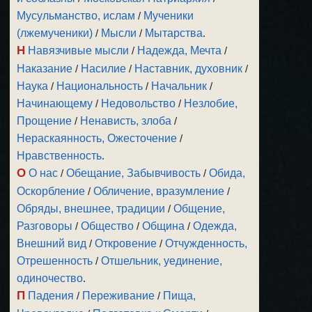
Мусульманство, ислам
/
Мученики
(лжемученики)
/
Мысли
/
Мытарства
.
Н
Навязчивые мысли
/
Надежда, Мечта
/
Наказание
/
Насилие
/
Наставник, духовник
/
Наука
/
Национальность
/
Начальник
/
Начинающему
/
Недовольство
/
Незлобие,
Прощение
/
Ненависть, злоба
/
Нераскаянность, Ожесточение
/
Нравственность
.
О
О нас
/
Обещание, Забывчивость
/
Обида,
Оскорбление
/
Обличение, вразумление
/
Обряды, внешнее, традиции
/
Общение,
Разговоры
/
Общество
/
Община
/
Одежда,
Внешний вид
/
Откровение
/
Отчужденность,
Отрешенность
/
Отшельник, уединение,
одиночество
.
П
Падения
/
Переживание
/
Пища,