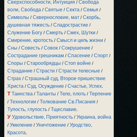
Сверхспособности, Интуиция
/
Свобода
воли, Свобода
/
Святые
/
Секта
/
Семья
/
Символы
/
Сквернословие, мат
/
Скорбь,
душевная тяжесть
/
Сладострастие
/
Служение Богу
/
Смерть
/
Смех, Шутки
/
Смирение, кротость
/
Смысл и цель жизни
/
Сны
/
Совесть
/
Совок
/
Сокрушение
/
Сострадание грешникам
/
Спасение
/
Спорт
/
Споры
/
Старообрядцы
/
Стоп войне
/
Страдание
/
Страсти
/
Страсти телесные
/
Страх
/
Страшный суд, Второе пришествие
Христа
/
Суд, Осуждение
/
Счастье, Успех
.
Т
Таинства
/
Таланты
/
Тело, плоть
/
Терпение
/
Технологии
/
Толкование Св.Писания
/
Тупость, глупость
/
Тщеславие
.
У
Удовольствие, Приятность
/
Украина, война
/
Умиление
/
Уничтожение
/
Уродство,
Красота
.