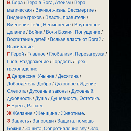
В
Вера
/
Вера в Бога, Атеизм
/
Вера
магическая
/
Вечная жизнь, Бессмертие
/
Видение грехов
/
Власть, правители
/
Вменение себе, Невменение
/
Внутреннее
делание
/
Война
/
Воля Божия, Попущение
/
Воспитание детей
/
Всякая власть от Бога?
/
Выживание
.
Г
Герой
/
Главное
/
Глобализм, Перезагрузка
/
Гнев, Раздражение
/
Гордость
/
Грех,
грехопадение
.
Д
Депрессия, Уныние
/
Десятина
/
Добродетель, Добро
/
Духовное вИдение,
Слепота
/
Духовные законы
/
Духовный,
духовность
/
Душа
/
Душевность, Эстетика
.
Е
Ересь, Раскол
.
Ж
Желание
/
Женщина
/
Животные
.
З
Зависть
/
Заповеди
/
Защита, помощь
Божия
/
Защита, Сопротивление злу
/
Зло,