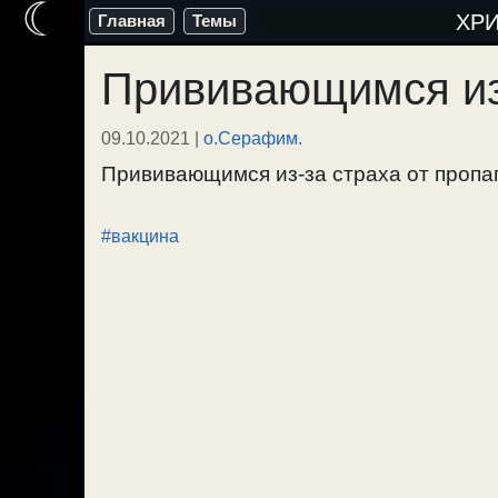
☾
Перейти
ХР
Главная
Темы
к
Прививающимся из
содержимому
09.10.2021
|
о.Серафим.
Прививающимся из-за страха от пропага
#вакцина