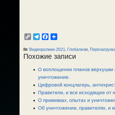
C
T
F
О
o
e
a
т
Рубрики
Видеоролики-2021
,
Глобализм, Перезагрузк
p
l
c
п
Похожие записи
y
e
e
р
L
g
b
а
О воплощении планов верхушки г
i
r
o
в
n
уничтожение.
a
o
и
k
m
k
т
Цифровой концлагерь, антихрист
ь
Правители, и все исходящее от н
О прививках, опытах и уничтоже
Об уничтожении, правителях, и 