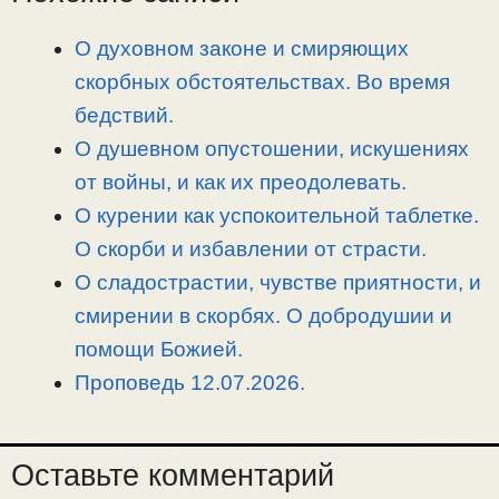
i
r
o
в
n
a
o
и
О духовном законе и смиряющих
k
m
k
т
скорбных обстоятельствах. Во время
ь
бедствий.
О душевном опустошении, искушениях
от войны, и как их преодолевать.
О курении как успокоительной таблетке.
О скорби и избавлении от страсти.
О сладострастии, чувстве приятности, и
смирении в скорбях. О добродушии и
помощи Божией.
Проповедь 12.07.2026.
Оставьте комментарий