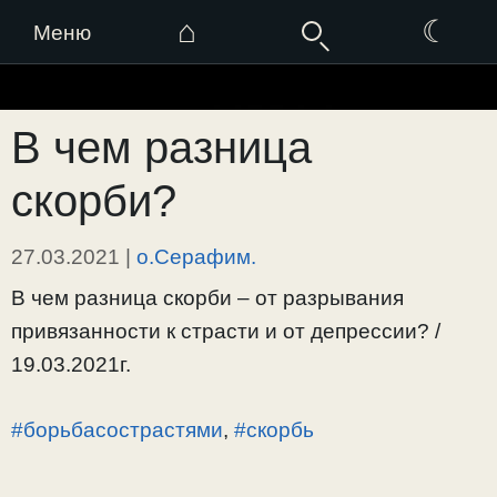
⌂
☾
Меню
Перейти
к
В чем разница
содержимому
скорби?
27.03.2021
|
о.Серафим.
В чем разница скорби – от разрывания
привязанности к страсти и от депрессии? /
19.03.2021г.
#борьбасострастями
,
#скорбь