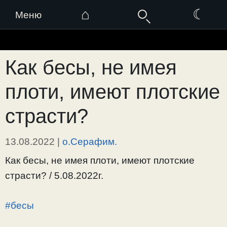
⌂
☾
Меню
Перейти
к
Как бесы, не имея
содержимому
плоти, имеют плотские
страсти?
13.08.2022
|
о.Серафим.
Как бесы, не имея плоти, имеют плотские
страсти? / 5.08.2022г.
#бесы