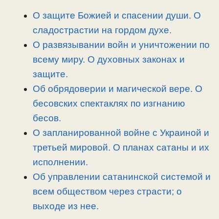
L
g
b
а
i
r
o
в
О защите Божией и спасении души. О
n
a
o
и
сладострастии на гордом духе.
k
m
k
т
О развязывании войн и уничтожении по
ь
всему миру. О духовных законах и
защите.
Об обрядоверии и магической вере. О
бесовских спектаклях по изгнанию
бесов.
О запланированной войне с Украиной и
третьей мировой. О планах сатаны и их
исполнении.
Об управлении сатанинской системой и
всем обществом через страсти; о
выходе из нее.