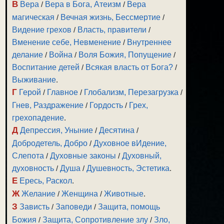
В
Вера
/
Вера в Бога, Атеизм
/
Вера
магическая
/
Вечная жизнь, Бессмертие
/
Видение грехов
/
Власть, правители
/
Вменение себе, Невменение
/
Внутреннее
делание
/
Война
/
Воля Божия, Попущение
/
Воспитание детей
/
Всякая власть от Бога?
/
Выживание
.
Г
Герой
/
Главное
/
Глобализм, Перезагрузка
/
Гнев, Раздражение
/
Гордость
/
Грех,
грехопадение
.
Д
Депрессия, Уныние
/
Десятина
/
Добродетель, Добро
/
Духовное вИдение,
Слепота
/
Духовные законы
/
Духовный,
духовность
/
Душа
/
Душевность, Эстетика
.
Е
Ересь, Раскол
.
Ж
Желание
/
Женщина
/
Животные
.
З
Зависть
/
Заповеди
/
Защита, помощь
Божия
/
Защита, Сопротивление злу
/
Зло,