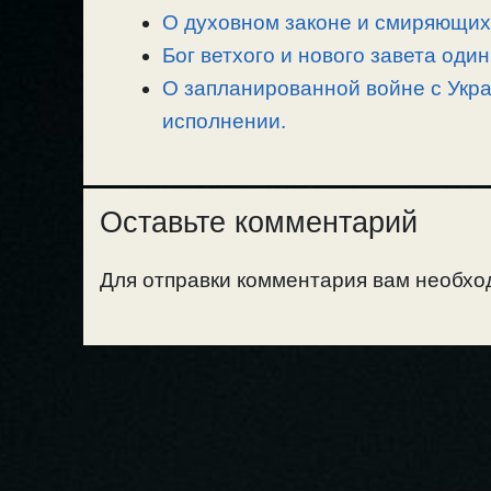
О духовном законе и смиряющих 
Бог ветхого и нового завета один
О запланированной войне с Укра
исполнении.
Оставьте комментарий
Для отправки комментария вам необх