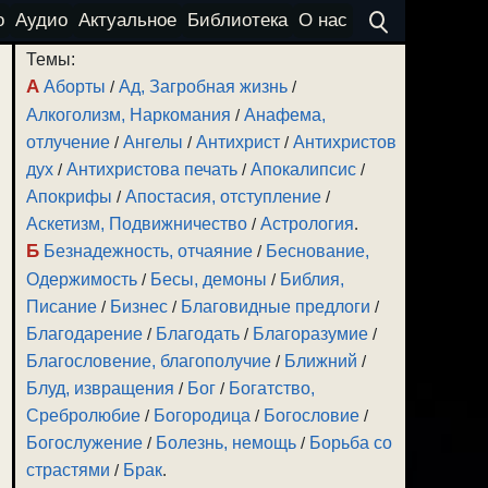
о
Аудио
Актуальное
Библиотека
О нас
Темы:
А
Аборты
/
Ад, Загробная жизнь
/
Алкоголизм, Наркомания
/
Анафема,
отлучение
/
Ангелы
/
Антихрист
/
Антихристов
дух
/
Антихристова печать
/
Апокалипсис
/
Апокрифы
/
Апостасия, отступление
/
Аскетизм, Подвижничество
/
Астрология
.
Б
Безнадежность, отчаяние
/
Беснование,
Одержимость
/
Бесы, демоны
/
Библия,
Писание
/
Бизнес
/
Благовидные предлоги
/
Благодарение
/
Благодать
/
Благоразумие
/
Благословение, благополучие
/
Ближний
/
Блуд, извращения
/
Бог
/
Богатство,
Сребролюбие
/
Богородица
/
Богословие
/
Богослужение
/
Болезнь, немощь
/
Борьба со
страстями
/
Брак
.