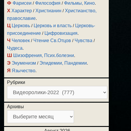
Ф
Фарисеи
/
Философия
/
Фильмы, Кино
.
Х
Характер
/
Христианин
/
Христианство,
православие
.
Ц
Церковь
/
Церковь и власть
/
Церковь-
присоединение
/
Цифровизация
.
Ч
Человек
/
Чтение Св.Отцов
/
Чувства
/
Чудеса
.
Ш
Шизофрения, Псих.болезни
.
Э
Экуменизм
/
Эпидемии, Пандемии
.
Я
Язычество
.
Рубрики
Архивы
Август 2026