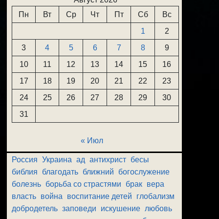
Пн
Вт
Ср
Чт
Пт
Сб
Вс
1
2
3
4
5
6
7
8
9
10
11
12
13
14
15
16
17
18
19
20
21
22
23
24
25
26
27
28
29
30
31
« Июл
Россия
Украина
ад
антихрист
бесы
библия
благодать
ближний
богослужение
болезнь
борьба со страстями
брак
вера
власть
война
воспитание детей
глобализм
добродетель
заповеди
искушение
любовь