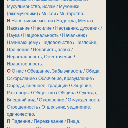
Мусульманство, ислам
/
Мученики
(лжемученики)
/
Мысли
/
Мытарства
.
Н
Навязчивые мысли
/
Надежда, Мечта
/
Наказание
/
Насилие
/
Наставник, духовник
/
Наука
/
Национальность
/
Начальник
/
Начинающему
/
Недовольство
/
Незлобие,
Прощение
/
Ненависть, злоба
/
Нераскаянность, Ожесточение
/
Нравственность
.
О
О нас
/
Обещание, Забывчивость
/
Обида,
Оскорбление
/
Обличение, вразумление
/
Обряды, внешнее, традиции
/
Общение,
Разговоры
/
Общество
/
Община
/
Одежда,
Внешний вид
/
Откровение
/
Отчужденность,
Отрешенность
/
Отшельник, уединение,
одиночество
.
П
Падения
/
Переживание
/
Пища,