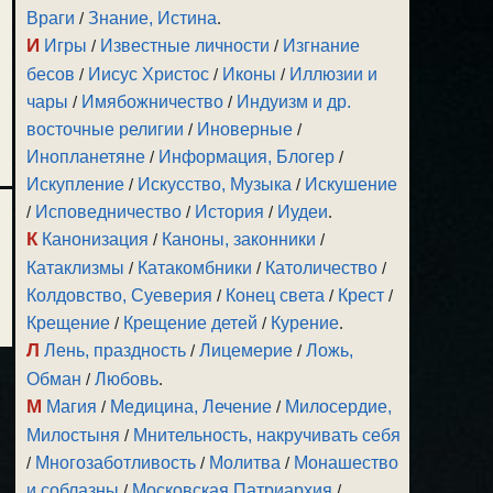
Враги
/
Знание, Истина
.
И
Игры
/
Известные личности
/
Изгнание
бесов
/
Иисус Христос
/
Иконы
/
Иллюзии и
чары
/
Имябожничество
/
Индуизм и др.
восточные религии
/
Иноверные
/
Инопланетяне
/
Информация, Блогер
/
Искупление
/
Искусство, Музыка
/
Искушение
/
Исповедничество
/
История
/
Иудеи
.
К
Канонизация
/
Каноны, законники
/
Катаклизмы
/
Катакомбники
/
Католичество
/
Колдовство, Суеверия
/
Конец света
/
Крест
/
Крещение
/
Крещение детей
/
Курение
.
Л
Лень, праздность
/
Лицемерие
/
Ложь,
Обман
/
Любовь
.
М
Магия
/
Медицина, Лечение
/
Милосердие,
Милостыня
/
Мнительность, накручивать себя
/
Многозаботливость
/
Молитва
/
Монашество
и соблазны
/
Московская Патриархия
/