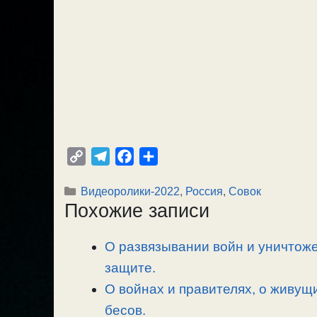
C
T
F
О
o
e
a
т
Рубрики
Видеоролики-2022
,
Россия
,
Совок
p
l
c
п
Похожие записи
y
e
e
р
L
g
b
а
О развязывании войн и уничтоже
i
r
o
в
n
защите.
a
o
и
k
m
k
т
О войнах и правителях, о живущ
ь
бесов.