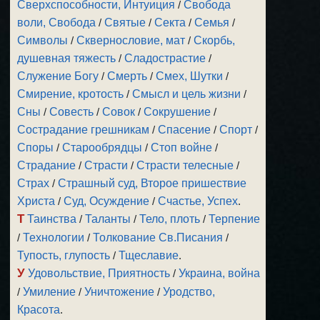
Сверхспособности, Интуиция
/
Свобода
воли, Свобода
/
Святые
/
Секта
/
Семья
/
Символы
/
Сквернословие, мат
/
Скорбь,
душевная тяжесть
/
Сладострастие
/
Служение Богу
/
Смерть
/
Смех, Шутки
/
Смирение, кротость
/
Смысл и цель жизни
/
Сны
/
Совесть
/
Совок
/
Сокрушение
/
Сострадание грешникам
/
Спасение
/
Спорт
/
Споры
/
Старообрядцы
/
Стоп войне
/
Страдание
/
Страсти
/
Страсти телесные
/
Страх
/
Страшный суд, Второе пришествие
Христа
/
Суд, Осуждение
/
Счастье, Успех
.
Т
Таинства
/
Таланты
/
Тело, плоть
/
Терпение
/
Технологии
/
Толкование Св.Писания
/
Тупость, глупость
/
Тщеславие
.
У
Удовольствие, Приятность
/
Украина, война
/
Умиление
/
Уничтожение
/
Уродство,
Красота
.