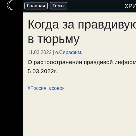
☾
Перейти
ХР
Главная
Темы
к
Когда за правдив
содержимому
в тюрьму
11.03.2022
|
о.Серафим.
О распространении правдивой информац
5.03.2022г.
#Россия
,
#совок