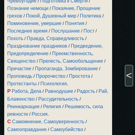
Чревоугодие
/
Подготовка к Смерти
/
Познание немощи
/
Покаяние, Прощение
грехов
/
Покой, Душевный мир
/
Политика
/
Поминовение, умершие
/
Понятия
/
Последнее время
/
Послушание
/
Пост
/
Похоть
/
Правда, Справедливость
/
Празднование праздников
/
Предведение,
Предопределение
/
Преемственность,
Священство
/
Прелесть, Самообольщение
/
Причастие
/
Пропаганда, Зомбирование
/
<
Проповедь
/
Пророчество
/
Простота
/
Протестанты
/
Психология
.
Р
Работа, Дела
/
Равнодушие
/
Радость
/
Рай,
Блаженство
/
Рассудительность
/
Реинкарнация
/
Религия
/
Решимость, сила
ревности
/
Россия
.
С
Самомнение, Самоуверенность
/
Самооправдание
/
Самоубийство
/