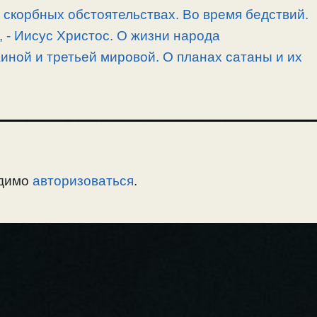
скорбных обстоятельствах. Во время бедствий.
, -­ Иисус Христос. О жизни народа
иной и третьей мировой. О планах сатаны и их
одимо
авторизоваться
.