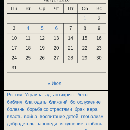
Пн
Вт
Ср
Чт
Пт
Сб
Вс
1
2
3
4
5
6
7
8
9
10
11
12
13
14
15
16
17
18
19
20
21
22
23
24
25
26
27
28
29
30
31
« Июл
Россия
Украина
ад
антихрист
бесы
библия
благодать
ближний
богослужение
болезнь
борьба со страстями
брак
вера
власть
война
воспитание детей
глобализм
добродетель
заповеди
искушение
любовь