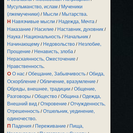
Мусульманство, ислам
/
Мученики
(лжемученики)
/
Мысли
/
Мытарства
.
Н
Навязчивые мысли
/
Надежда, Мечта
/
Наказание
/
Насилие
/
Наставник, духовник
/
Наука
/
Национальность
/
Начальник
/
Начинающему
/
Недовольство
/
Незлобие,
Прощение
/
Ненависть, злоба
/
Нераскаянность, Ожесточение
/
Нравственность
.
О
О нас
/
Обещание, Забывчивость
/
Обида,
Оскорбление
/
Обличение, вразумление
/
Обряды, внешнее, традиции
/
Общение,
Разговоры
/
Общество
/
Община
/
Одежда,
Внешний вид
/
Откровение
/
Отчужденность,
Отрешенность
/
Отшельник, уединение,
одиночество
.
П
Падения
/
Переживание
/
Пища,