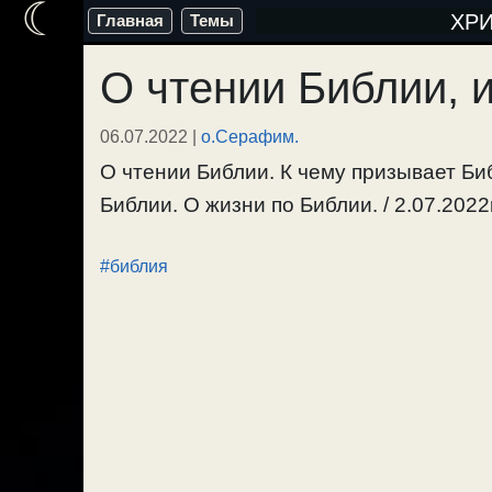
☾
Перейти
ХР
Главная
Темы
к
О чтении Библии, 
содержимому
06.07.2022
|
о.Серафим.
О чтении Библии. К чему призывает Биб
Библии. О жизни по Библии. / 2.07.2022г
#библия