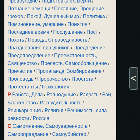
Чревоугодие
/
Подготовка к Смерти
/
Познание немощи
/
Покаяние, Прощение
грехов
/
Покой, Душевный мир
/
Политика
/
Поминовение, умершие
/
Понятия
/
Последнее время
/
Послушание
/
Пост
/
Похоть
/
Правда, Справедливость
/
Празднование праздников
/
Предведение,
Предопределение
/
Преемственность,
Священство
/
Прелесть, Самообольщение
/
Причастие
/
Пропаганда, Зомбирование
/
<
Проповедь
/
Пророчество
/
Простота
/
Протестанты
/
Психология
.
Р
Работа, Дела
/
Равнодушие
/
Радость
/
Рай,
Блаженство
/
Рассудительность
/
Реинкарнация
/
Религия
/
Решимость, сила
ревности
/
Россия
.
С
Самомнение, Самоуверенность
/
Самооправдание
/
Самоубийство
/