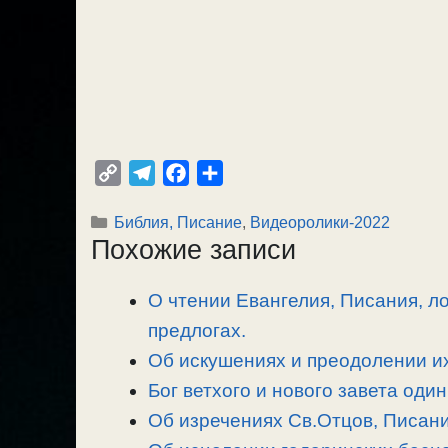
C
T
F
О
o
e
a
т
Рубрики
Библия, Писание
,
Видеоролики-2022
p
l
c
п
Похожие записи
y
e
e
р
L
g
b
а
О чтении Евангелия, Писания, л
i
r
o
в
n
предлогах.
a
o
и
k
m
k
т
Об искушениях и преодолении их
ь
Бог ветхого и нового завета один
Об изречениях Св.Отцов, Писания