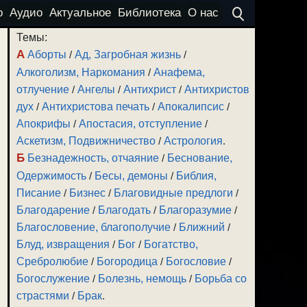
о
Аудио
Актуальное
Библиотека
О нас
Темы:
А
Аборты
/
Ад, Загробная жизнь
/
Алкоголизм, Наркомания
/
Анафема,
отлучение
/
Ангелы
/
Антихрист
/
Антихристов
дух
/
Антихристова печать
/
Апокалипсис
/
Апокрифы
/
Апостасия, отступление
/
Аскетизм, Подвижничество
/
Астрология
.
Б
Безнадежность, отчаяние
/
Беснование,
Одержимость
/
Бесы, демоны
/
Библия,
Писание
/
Бизнес
/
Благовидные предлоги
/
Благодарение
/
Благодать
/
Благоразумие
/
Благословение, благополучие
/
Ближний
/
Блуд, извращения
/
Бог
/
Богатство,
Сребролюбие
/
Богородица
/
Богословие
/
Богослужение
/
Болезнь, немощь
/
Борьба со
страстями
/
Брак
.