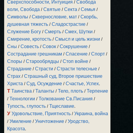
Сверхспособности, Интуиция
/
Свобода
воли, Свобода
/
Святые
/
Секта
/
Семья
/
Символы
/
Сквернословие, мат
/
Скорбь,
душевная тяжесть
/
Сладострастие
/
Служение Богу
/
Смерть
/
Смех, Шутки
/
Смирение, кротость
/
Смысл и цель жизни
/
Сны
/
Совесть
/
Совок
/
Сокрушение
/
Сострадание грешникам
/
Спасение
/
Спорт
/
Споры
/
Старообрядцы
/
Стоп войне
/
Страдание
/
Страсти
/
Страсти телесные
/
Страх
/
Страшный суд, Второе пришествие
Христа
/
Суд, Осуждение
/
Счастье, Успех
.
Т
Таинства
/
Таланты
/
Тело, плоть
/
Терпение
/
Технологии
/
Толкование Св.Писания
/
Тупость, глупость
/
Тщеславие
.
У
Удовольствие, Приятность
/
Украина, война
/
Умиление
/
Уничтожение
/
Уродство,
Красота
.