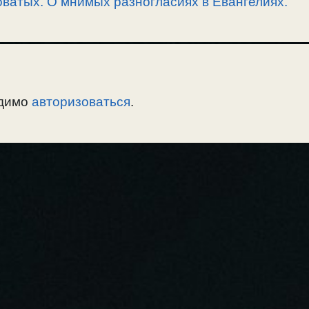
ватых. О мнимых разногласиях в Евангелиях.
одимо
авторизоваться
.