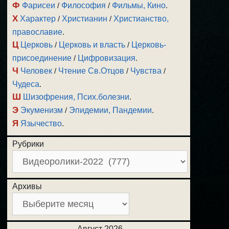
Ф
Фарисеи
/
Философия
/
Фильмы, Кино
.
Х
Характер
/
Христианин
/
Христианство,
православие
.
Ц
Церковь
/
Церковь и власть
/
Церковь-
присоединение
/
Цифровизация
.
Ч
Человек
/
Чтение Св.Отцов
/
Чувства
/
Чудеса
.
Ш
Шизофрения, Псих.болезни
.
Э
Экуменизм
/
Эпидемии, Пандемии
.
Я
Язычество
.
Рубрики
Архивы
Август 2026