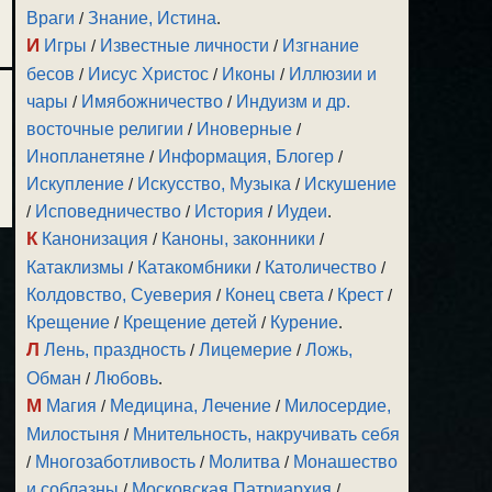
Враги
/
Знание, Истина
.
И
Игры
/
Известные личности
/
Изгнание
бесов
/
Иисус Христос
/
Иконы
/
Иллюзии и
чары
/
Имябожничество
/
Индуизм и др.
восточные религии
/
Иноверные
/
Инопланетяне
/
Информация, Блогер
/
Искупление
/
Искусство, Музыка
/
Искушение
/
Исповедничество
/
История
/
Иудеи
.
К
Канонизация
/
Каноны, законники
/
Катаклизмы
/
Катакомбники
/
Католичество
/
Колдовство, Суеверия
/
Конец света
/
Крест
/
Крещение
/
Крещение детей
/
Курение
.
Л
Лень, праздность
/
Лицемерие
/
Ложь,
Обман
/
Любовь
.
М
Магия
/
Медицина, Лечение
/
Милосердие,
Милостыня
/
Мнительность, накручивать себя
/
Многозаботливость
/
Молитва
/
Монашество
и соблазны
/
Московская Патриархия
/