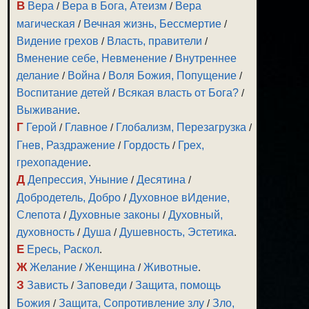
В
Вера
/
Вера в Бога, Атеизм
/
Вера
магическая
/
Вечная жизнь, Бессмертие
/
Видение грехов
/
Власть, правители
/
Вменение себе, Невменение
/
Внутреннее
делание
/
Война
/
Воля Божия, Попущение
/
Воспитание детей
/
Всякая власть от Бога?
/
Выживание
.
Г
Герой
/
Главное
/
Глобализм, Перезагрузка
/
Гнев, Раздражение
/
Гордость
/
Грех,
грехопадение
.
Д
Депрессия, Уныние
/
Десятина
/
Добродетель, Добро
/
Духовное вИдение,
Слепота
/
Духовные законы
/
Духовный,
духовность
/
Душа
/
Душевность, Эстетика
.
Е
Ересь, Раскол
.
Ж
Желание
/
Женщина
/
Животные
.
З
Зависть
/
Заповеди
/
Защита, помощь
Божия
/
Защита, Сопротивление злу
/
Зло,