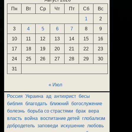
Пн
Вт
Ср
Чт
Пт
Сб
Вс
1
2
3
4
5
6
7
8
9
10
11
12
13
14
15
16
17
18
19
20
21
22
23
24
25
26
27
28
29
30
31
« Июл
Россия
Украина
ад
антихрист
бесы
библия
благодать
ближний
богослужение
болезнь
борьба со страстями
брак
вера
власть
война
воспитание детей
глобализм
добродетель
заповеди
искушение
любовь