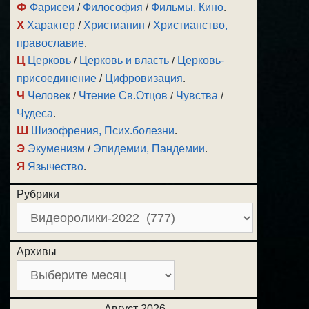
Ф
Фарисеи
/
Философия
/
Фильмы, Кино
.
Х
Характер
/
Христианин
/
Христианство,
православие
.
Ц
Церковь
/
Церковь и власть
/
Церковь-
присоединение
/
Цифровизация
.
Ч
Человек
/
Чтение Св.Отцов
/
Чувства
/
Чудеса
.
Ш
Шизофрения, Псих.болезни
.
Э
Экуменизм
/
Эпидемии, Пандемии
.
Я
Язычество
.
Рубрики
Архивы
Август 2026