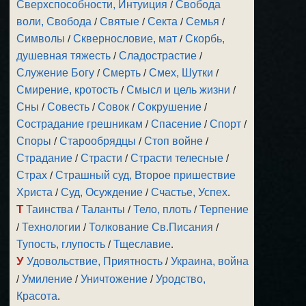
Сверхспособности, Интуиция
/
Свобода
воли, Свобода
/
Святые
/
Секта
/
Семья
/
Символы
/
Сквернословие, мат
/
Скорбь,
душевная тяжесть
/
Сладострастие
/
Служение Богу
/
Смерть
/
Смех, Шутки
/
Смирение, кротость
/
Смысл и цель жизни
/
Сны
/
Совесть
/
Совок
/
Сокрушение
/
Сострадание грешникам
/
Спасение
/
Спорт
/
Споры
/
Старообрядцы
/
Стоп войне
/
Страдание
/
Страсти
/
Страсти телесные
/
Страх
/
Страшный суд, Второе пришествие
Христа
/
Суд, Осуждение
/
Счастье, Успех
.
Т
Таинства
/
Таланты
/
Тело, плоть
/
Терпение
/
Технологии
/
Толкование Св.Писания
/
Тупость, глупость
/
Тщеславие
.
У
Удовольствие, Приятность
/
Украина, война
/
Умиление
/
Уничтожение
/
Уродство,
Красота
.