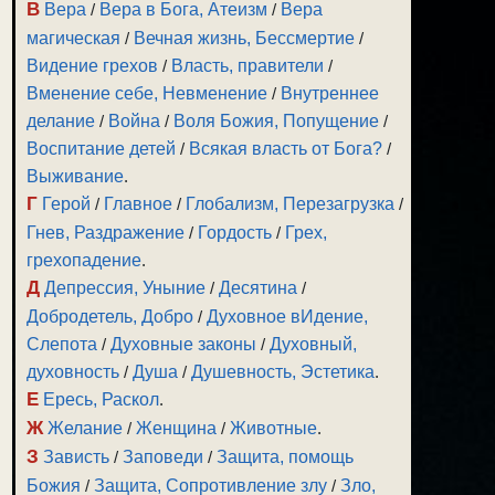
В
Вера
/
Вера в Бога, Атеизм
/
Вера
магическая
/
Вечная жизнь, Бессмертие
/
Видение грехов
/
Власть, правители
/
Вменение себе, Невменение
/
Внутреннее
делание
/
Война
/
Воля Божия, Попущение
/
Воспитание детей
/
Всякая власть от Бога?
/
Выживание
.
Г
Герой
/
Главное
/
Глобализм, Перезагрузка
/
Гнев, Раздражение
/
Гордость
/
Грех,
грехопадение
.
Д
Депрессия, Уныние
/
Десятина
/
Добродетель, Добро
/
Духовное вИдение,
Слепота
/
Духовные законы
/
Духовный,
духовность
/
Душа
/
Душевность, Эстетика
.
Е
Ересь, Раскол
.
Ж
Желание
/
Женщина
/
Животные
.
З
Зависть
/
Заповеди
/
Защита, помощь
Божия
/
Защита, Сопротивление злу
/
Зло,