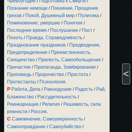
Чревоугодие
/
Подготовка к Смерти
/
Познание немощи
/
Покаяние, Прощение
грехов
/
Покой, Душевный мир
/
Политика
/
Поминовение, умершие
/
Понятия
/
Последнее время
/
Послушание
/
Пост
/
Похоть
/
Правда, Справедливость
/
Празднование праздников
/
Предведение,
Предопределение
/
Преемственность,
Священство
/
Прелесть, Самообольщение
/
Причастие
/
Пропаганда, Зомбирование
/
<
Проповедь
/
Пророчество
/
Простота
/
Протестанты
/
Психология
.
Р
Работа, Дела
/
Равнодушие
/
Радость
/
Рай,
Блаженство
/
Рассудительность
/
Реинкарнация
/
Религия
/
Решимость, сила
ревности
/
Россия
.
С
Самомнение, Самоуверенность
/
Самооправдание
/
Самоубийство
/