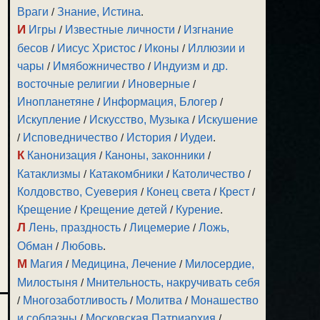
Враги
/
Знание, Истина
.
И
Игры
/
Известные личности
/
Изгнание
бесов
/
Иисус Христос
/
Иконы
/
Иллюзии и
чары
/
Имябожничество
/
Индуизм и др.
восточные религии
/
Иноверные
/
Инопланетяне
/
Информация, Блогер
/
Искупление
/
Искусство, Музыка
/
Искушение
/
Исповедничество
/
История
/
Иудеи
.
К
Канонизация
/
Каноны, законники
/
Катаклизмы
/
Катакомбники
/
Католичество
/
Колдовство, Суеверия
/
Конец света
/
Крест
/
Крещение
/
Крещение детей
/
Курение
.
Л
Лень, праздность
/
Лицемерие
/
Ложь,
Обман
/
Любовь
.
М
Магия
/
Медицина, Лечение
/
Милосердие,
Милостыня
/
Мнительность, накручивать себя
/
Многозаботливость
/
Молитва
/
Монашество
и соблазны
/
Московская Патриархия
/