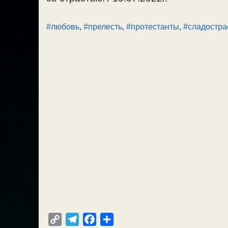
#любовь
,
#прелесть
,
#протестанты
,
#сладостра
C
T
F
О