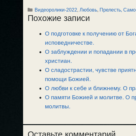
o
e
a
т
Рубрики
Видеоролики-2022
,
Любовь
,
Прелесть, Сам
p
l
c
п
Похожие записи
y
e
e
р
L
g
b
а
О подготовке к получению от Бог
i
r
o
в
n
исповедничестве.
a
o
и
k
m
k
т
О заблуждении и попадании в пр
ь
христиан.
О сладострастии, чувстве прият
помощи Божией.
О любви к себе и ближнему. О п
О памяти Божией и молитве. О п
молитвы.
Оставьте комментарий