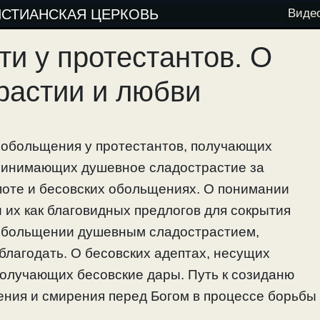
ИСТИАНСКАЯ ЦЕРКОВЬ
Виде
ти у протестантов. О
растии и любви
ообольщения у протестантов, получающих
принимающих душевное сладострастие за
поте и бесовских обольщениях. О понимании
 их как благовидных предлогов для сокрытия
 обольщении душевным сладострастием,
благодать. О бесовских адептах, несущих
олучающих бесовские дары. Путь к созиданю
ения и смирения перед Богом в процессе борьбы