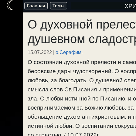
☾
Перейти
ХР
Главная
Темы
к
О духовной прелес
содержимому
душевном сладост
15.07.2022
|
о.Серафим.
О состоянии духовной прелести и сам
бесовские дары чудотворений. О вос
любовь, за благодать. О душевной сле
смысла слов Св.Писания и применении
зла. О любви истинной по Писанию, и
воспринимаемом за Божию любовь, за 
обольщение духом антихристовым, и п
истинной любви. О воспитании сокруш
со страстью. / 10.07.2022г.