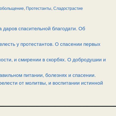
ообольщение
,
Протестанты
,
Сладострастие
а даров спасительной благодати. Об
елесть у протестантов. О спасении первых
ности, и смирении в скорбях. О добродушии и
равильном питании, болезнях и спасении.
релести от молитвы, и воспитании истинной