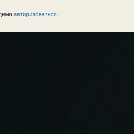
одимо
авторизоваться
.