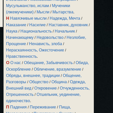
Мусульманство, ислам
/
Мученики
(лжемученики)
/
Мысли
/
Мытарства
.
Н
Навязчивые мысли
/
Надежда, Мечта
/
Наказание
/
Насилие
/
Наставник, духовник
/
Наука
/
Национальность
/
Начальник
/
Начинающему
/
Недовольство
/
Незлобие,
Прощение
/
Ненависть, злоба
/
Нераскаянность, Ожесточение
/
Нравственность
.
О
О нас
/
Обещание, Забывчивость
/
Обида,
Оскорбление
/
Обличение, вразумление
/
Обряды, внешнее, традиции
/
Общение,
Разговоры
/
Общество
/
Община
/
Одежда,
Внешний вид
/
Откровение
/
Отчужденность,
Отрешенность
/
Отшельник, уединение,
одиночество
.
П
Падения
/
Переживание
/
Пища,