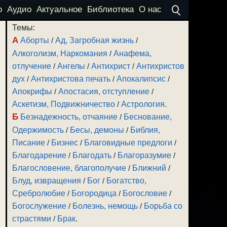
о
Аудио
Актуальное
Библиотека
О нас
Темы:
А
Аборты
/
Ад, Загробная жизнь
/
Алкоголизм, Наркомания
/
Анафема,
отлучение
/
Ангелы
/
Антихрист
/
Антихристов
дух
/
Антихристова печать
/
Апокалипсис
/
Апокрифы
/
Апостасия, отступление
/
Аскетизм, Подвижничество
/
Астрология
.
Б
Безнадежность, отчаяние
/
Беснование,
Одержимость
/
Бесы, демоны
/
Библия,
Писание
/
Бизнес
/
Благовидные предлоги
/
Благодарение
/
Благодать
/
Благоразумие
/
Благословение, благополучие
/
Ближний
/
Блуд, извращения
/
Бог
/
Богатство,
Сребролюбие
/
Богородица
/
Богословие
/
Богослужение
/
Болезнь, немощь
/
Борьба со
страстями
/
Брак
.