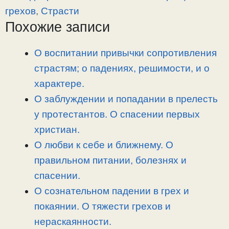
y
e
e
р
грехов
,
Страсти
L
g
b
а
Похожие записи
i
r
o
в
n
a
o
и
О воспитании привычки сопротивления
k
m
k
т
страстям; о падениях, решимости, и о
ь
характере.
О заблуждении и попадании в прелесть
у протестантов. О спасении первых
христиан.
О любви к себе и ближнему. О
правильном питании, болезнях и
спасении.
О сознательном падении в грех и
покаянии. О тяжести грехов и
нераскаянности.