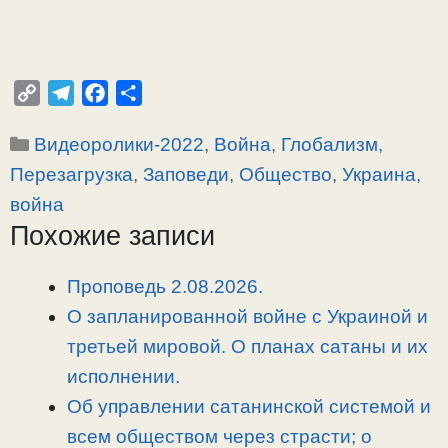
C
T
F
О
o
e
a
т
Рубрики
Видеоролики-2022
,
Война
,
Глобализм,
p
l
c
п
y
e
e
р
Перезагрузка
,
Заповеди
,
Общество
,
Украина,
L
g
b
а
война
i
r
o
в
Похожие записи
n
a
o
и
k
m
k
т
Проповедь 2.08.2026.
ь
О запланированной войне с Украиной и
третьей мировой. О планах сатаны и их
исполнении.
Об управлении сатанинской системой и
всем обществом через страсти; о