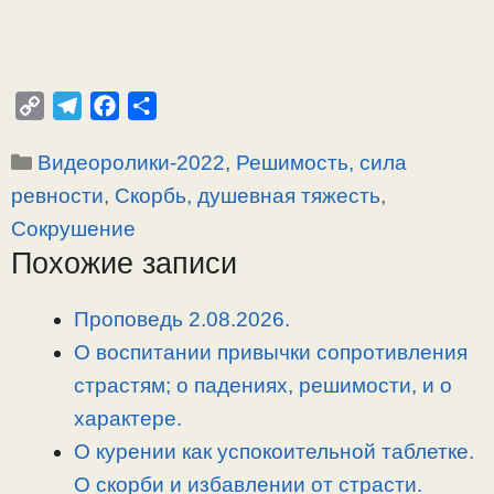
C
T
F
О
o
e
a
т
Рубрики
Видеоролики-2022
,
Решимость, сила
p
l
c
п
y
e
e
р
ревности
,
Скорбь, душевная тяжесть
,
L
g
b
а
Сокрушение
i
r
o
в
Похожие записи
n
a
o
и
k
m
k
т
Проповедь 2.08.2026.
ь
О воспитании привычки сопротивления
страстям; о падениях, решимости, и о
характере.
О курении как успокоительной таблетке.
О скорби и избавлении от страсти.