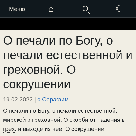
⌂
☾
Меню
Перейти
к
О печали по Богу, о
содержимому
печали естественной и
греховной. О
сокрушении
19.02.2022
|
о.Серафим.
О печали по Богу, о печали естественной,
мирской и греховной. О скорби от падения в
грех
, и выходе из нее. О сокрушении